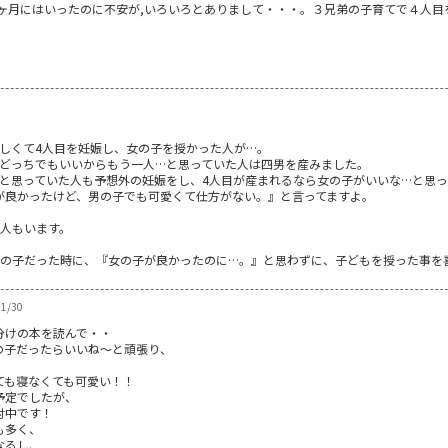
ヶ月にはいったのに不安が,いろいろとありまして・・・。３兄弟の子育てで４人目
しくて4人目を妊娠し、女の子を授かった人が…。
、どっちでもいいからもう一人…と思っていた人は四男を産みました。
…と思っていた人も予想外の妊娠をし、4人目が産まれるなら女の子がいいな…と思
が良かったけど、男の子でも可愛くて仕方がない。』と言ってますよ。
る人もいます。
男の子だった時に、『女の子が良かったのに…。』と思わずに、子どもを授った事を
1/30
分けの本を読んで・・
の子だったらいいね～と頑張り、
ても寝なくても可愛い！！
予定でしたが、
討中です！
も多く、
なるし、