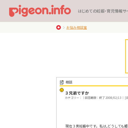
はじめての妊娠・育児情報サ
お悩み相談室
相談
３兄弟ですか
カテゴリー：｜回答期限：終了 2008/02/13｜ | 
現在３男妊娠中です。私は,どうしても