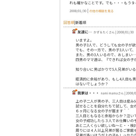
れも確かなことです。でも・・・もう９
|
2008/01/30
の他の相談を見る
回答順
|
新着順
友達に…
かず＆たくさん | 2008/01/30
いますよ。
男の子3人で、どうしても女の子が欲
でも、その一方で、男の子3人いて
また、男の3人いるので、おしまい
四男のママ達は、『できれば女の子
知り合いに男ばかりで5人兄弟がい
経済的に余裕があり、もし4人目も
はないでしょうか？
我家は・・・
nami mamaさん | 2008/0
上の子二人が男の子、三人目は産み
試せることを自分たちで試して、女
６ヶ月になる女の子が居ます＾＾
三人目ともなると余裕からか？泣い
女の子成功したら３人でお仕舞いの
あと二人くらい欲しいね～と・・検
周りには４人以上兄弟が居るご家庭
兄弟が多いほうが上の子もしっかり