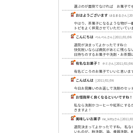
選ぶのが面倒でなければ お菓子で
おはようございます
はるまるさん | 201
やはり、茶菓子になるような物が一
トピをよく拝見させていただいていま
こんにちは
ぺんぺんさん | 2011/01/06
退院が決まってよかったですね☆
快気祝いならば病気があとに残らな
日持ちのするお菓子や洗剤・お茶類
有名なお菓子！
ホミさん | 2011/01/06
有名どころのお菓子でいいと思いま
こんばんは
| 2011/01/06
今日お見舞いのお返しで洗剤のセット
お怪我早く良くなるといいですね！
私なら洗剤かコーヒーや紅茶にするか
きますよ！
美味しいお菓子
rie_kittyさん | 2011/0
退院決まってよかったですね。 私な
いものが、粉洗剤、油、食器洗剤、緑