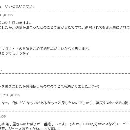
も いいと思いますよ。
1/01/06
番いいと思いますよ。
したが、退院が決まったとのことで良かったですね。退院されてもお大事にされてく
いように・・の意味をこめて消耗品がいいかなと思います。
はどうでしょうか？
す。
を頂きましたが普段使うものなのでとても助かりましたよ(^-^)
| 2011/01/06
な…。 他にどんなものがあるかもっと探したいのでしたら、楽天やYahoo!で内
1/06
らお菓子屋さんのお菓子が一番嬉しいです。 それか、1000円分のVISAなどスーパ
茶、ジュース類ですかね。 お大事に！