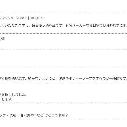
ノンタンタータンさん | 2011/01/05
よくいただきますし、毎日使う消耗品です。有名メーカーなら自宅では使われずに他
/05
や怪我を洗い流す、続かないようにと、洗剤やボディーソープをするのが一般的です
5
をお返ししました。
にします。
ップ・洗剤・油・調味料など)はどうですか？