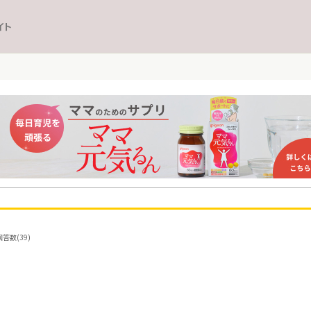
イト
答数(39)