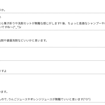
うか。
5
ら菓子折りや洗剤セットが無難な感じがします!! 後、ちょっと高価なシャンプー
すね～(^_^)v
洗剤や食器洗剤などいいかと思います。
？
ますよ
ます｡
ので､りんごジュースやオレンジジュースが無難でいいと思います(^O^)