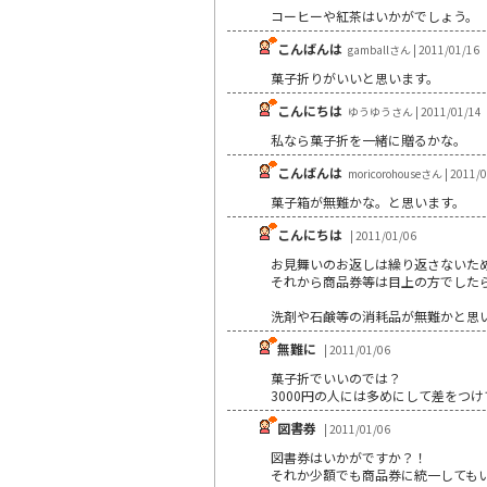
コーヒーや紅茶はいかがでしょう。
こんばんは
gamballさん | 2011/01/16
菓子折りがいいと思います。
こんにちは
ゆうゆうさん | 2011/01/14
私なら菓子折を一緒に贈るかな。
こんばんは
moricorohouseさん | 2011/
菓子箱が無難かな。と思います。
こんにちは
| 2011/01/06
お見舞いのお返しは繰り返さないた
それから商品券等は目上の方でした
洗剤や石鹸等の消耗品が無難かと思
無難に
| 2011/01/06
菓子折でいいのでは？
3000円の人には多めにして差をつけ
図書券
| 2011/01/06
図書券はいかがですか？！
それか少額でも商品券に統一しても