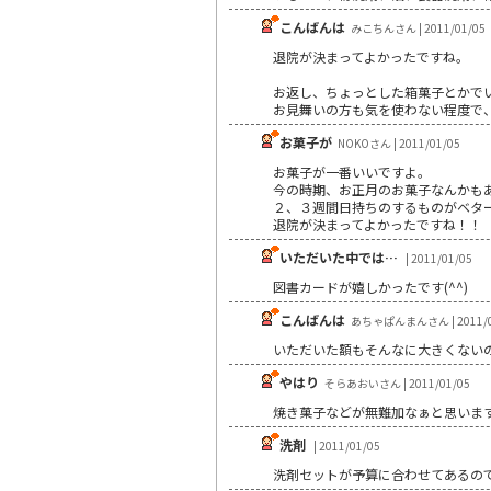
こんばんは
みこちんさん | 2011/01/05
退院が決まってよかったですね。
お返し、ちょっとした箱菓子とかで
お見舞いの方も気を使わない程度で
お菓子が
NOKOさん | 2011/01/05
お菓子が一番いいですよ。
今の時期、お正月のお菓子なんかも
２、３週間日持ちのするものがベタ
退院が決まってよかったですね！！
いただいた中では…
| 2011/01/05
図書カードが嬉しかったです(^^)
こんばんは
あちゃぱんまんさん | 2011/0
いただいた額もそんなに大きくない
やはり
そらあおいさん | 2011/01/05
焼き菓子などが無難加なぁと思いま
洗剤
| 2011/01/05
洗剤セットが予算に合わせてあるの