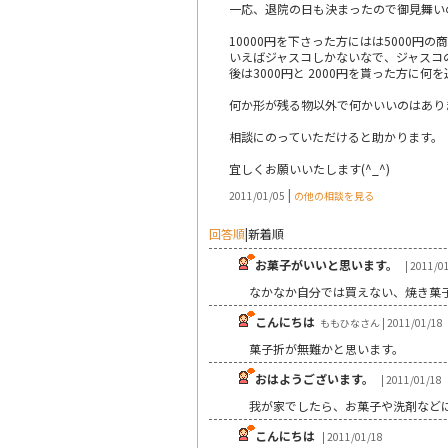
一応、退院の日も決まったので御見舞い
10000円を下さった方にはは5000円
いえばジャスコしかないなで、ジャスコ
後は3000円と 2000円を貰った方に
何か形が残る物以外で何かいいのはあり
相談にのっていただけると助かります。
宜しくお願いいたします(^_^)
|
2011/01/05
の他の相談を見る
回答順
|
新着順
お菓子がいいと思います。
| 2011/0
なかなか自分では買えない、焼き菓
こんにちは
ももひなさん | 2011/01/18
菓子折が無難かと思います。
おはようございます。
| 2011/01/18
我が家でしたら、お菓子や洗剤など
こんにちは
| 2011/01/18