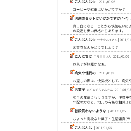
こんばんは☆
| 2011/01/05
コーヒーや紅茶はいかがですか？
洗剤のセットはいかがですか(^-^)
真っ白になる…ことから快気祝いに
の設定も安い価格からあります。
こんばんは☆
セナ☆ルイさん | 2011/01
図書券なんかどうでしょう？
こんにちは
ニモままさん | 2011/01/05
お菓子が無難かなぁ。
病気や怪我の
| 2011/01/05
お返しの際は、快気祝として、病気
お菓子
みくみずちゃんさん | 2011/01/0
相手の年齢にもよりますが、洋菓子
年配の方なら、地元の有名な和菓子
普段買わないような
| 2011/01/05
ちょっと高級なお菓子・生活雑貨(ラ
こんばんは
| 2011/01/05