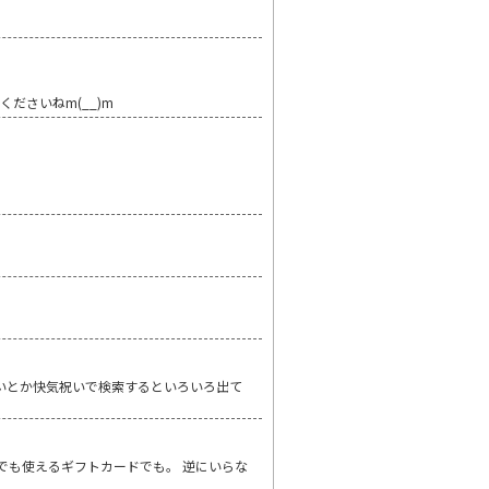
ださいねm(__)m
祝いとか快気祝いで検索するといろいろ出て
ーでも使えるギフトカードでも。 逆にいらな