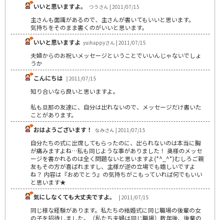
いいと思いますよ。
つうさん | 2011/07/15
主さんも面識があるので、主さんが書いてもいいと思います。
気持ちをそのまま書くのがいいと思います。
いいと思いますよ
yuihappyさん | 2011/07/15
夫婦からのお祝いメッセージということでいいんじゃないでしょ
うか
こんにちは
| 2011/07/15
知り合いなら良いと思いますよ。
私も旦那の友達に、自分は出れないので、メッセージだけ書いた
ことがあります。
おはようございます！
なみさん | 2011/07/15
自分たちの式に出席してもらったのに、出られないのは本当に胸
が痛みますよね…私も同じような事がありました！ 奥様のメッセ
ージを書かれるのは全く問題ないと思いますよ(*^_^*)むしろご親
友もその方が喜ばれますし、主様が逆の立場でも嬉しいですよ
ね？ 内容は『おめでとう』の気持ちがこもっていれば何でもいい
と思います★
気にしなくても大丈夫ですよ。
| 2011/07/15
同じ様な経験があります。私たちの結婚式に同じ職場の後輩の女
の子を招待しました。（私たち夫婦は同じ職場）数年後、後輩の