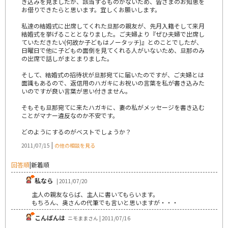
き込みを見ましたが、該当するものがないため、皆さまのお知恵を
お借りできたらと思います。宜しくお願いします。
私達の結婚式に出席してくれた旦那の親友が、先月入籍そして来月
結婚式を挙げることとなりました。ご夫婦より『ぜひ夫婦で出席し
ていただきたい(何故か子どもはノータッチ)』とのことでしたが、
日曜日で他に子どもの面倒を見てくれる人がいないため、旦那のみ
の出席で話しがまとまりました。
そして、結婚式の招待状が旦那宛てに届いたのですが、ご夫婦とは
面識もあるので、返信用のハガキにお祝いの言葉を私が書き込みた
いのですが良い言葉が思い付きません。
そもそも旦那宛てに来たハガキに、妻の私がメッセージを書き込む
ことがマナー違反なのか不安です。
どのようにするのがベストでしょうか？
|
2011/07/15
の他の相談を見る
回答順
|
新着順
私なら
| 2011/07/20
主人の親友ならば、主人に書いてもらいます。
もちろん、奥さんの代筆でも言いと思いますが・・・
こんばんは
ニモままさん | 2011/07/16