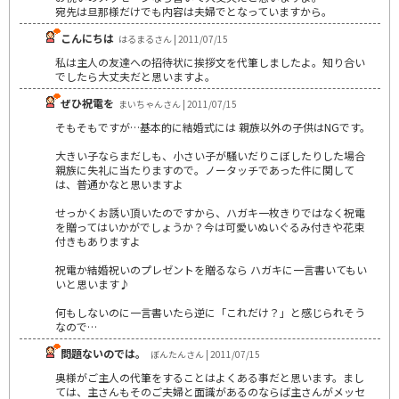
宛先は旦那様だけでも内容は夫婦でとなっていますから。
こんにちは
はるまるさん | 2011/07/15
私は主人の友達への招待状に挨拶文を代筆しましたよ。知り合い
でしたら大丈夫だと思いますよ。
ぜひ祝電を
まいちゃんさん | 2011/07/15
そもそもですが…基本的に結婚式には 親族以外の子供はNGです。
大きい子ならまだしも、小さい子が騒いだりこぼしたりした場合
親族に失礼に当たりますので。ノータッチであった件に関して
は、普通かなと思いますよ
せっかくお誘い頂いたのですから、ハガキ一枚きりではなく祝電
を贈ってはいかがでしょうか？今は可愛いぬいぐるみ付きや花束
付きもありますよ
祝電か結婚祝いのプレゼントを贈るなら ハガキに一言書いてもい
いと思います♪
何もしないのに一言書いたら逆に「これだけ？」と感じられそう
なので…
問題ないのでは。
ぼんたんさん | 2011/07/15
奥様がご主人の代筆をすることはよくある事だと思います。まし
ては、主さんもそのご夫婦と面識があるのならば主さんがメッセ