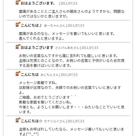
おはようございます。
| 2011/07/15
面識があることとご主人さんの親友さんのようですから、問題な
いのではないかと思いますが。
こんにちは♪
あーちゃんさん | 2011/07/15
面識があるのなら、メッセージを書いてもいいと思います。
喜んでくれると思いますよ。
おはようございます
さとけんあおさん | 2011/07/15
お祝いの言葉なんですから誰に言われても嬉しいと思います。
主様は欠席とのことなので、お祝いの言葉と子供がいるため欠席
する旨を書けばいいと思います。
こんにちは
みこちんさん | 2011/07/15
メッセージ素敵ですね。
旦那様が出席なので、夫婦でのお祝いの言葉でいいと思います
よ。
ご結婚、おめでとうございます＾＾
素敵な家庭を築いてくださいね。
今後とも、よろしくお願いします・・・みたいなことでいいと思
います。
こんにちは☆
セナ☆ルイさん | 2011/07/15
主様もお呼ばれしていたなら、メッセージ書いてもいいと思いま
すよ(*^_^*)