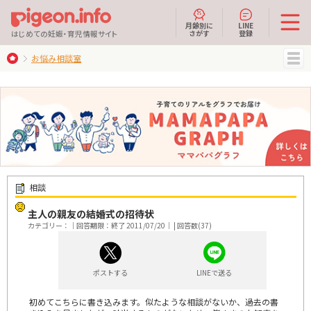
月齢別に
LINE
さがす
登録
はじめての妊娠・育児情報サイト
お悩み相談室
MENU
相談
主人の親友の結婚式の招待状
カテゴリー：｜回答期限：終了 2011/07/20｜ | 回答数(37)
ポストする
LINEで送る
初めてこちらに書き込みます。似たような相談がないか、過去の書