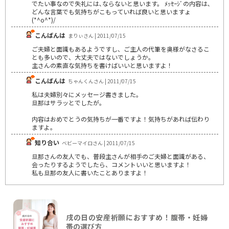
でたい事なので失礼には､ならないと思います。 ﾒｯｾｰｼﾞの内容は､
どんな言葉でも気持ちがこもっていれば良いと思いますょ
(*^o^*)/
こんばんは
まりぃさん | 2011/07/15
ご夫婦と面識もあるようですし、ご主人の代筆を奥様がなさるこ
とも多いので、大丈夫ではないでしょうか。
主さんの素直な気持ちを書けばいいと思いますよ！
こんばんは
ちゃんくんさん | 2011/07/15
私は夫婦別々にメッセージ書きました。
旦那はサラッとでしたが。
内容はおめでとうの気持ちが一番ですよ！気持ちがあれば伝わり
ますよ。
知り合い
ベビーマイロさん | 2011/07/15
旦那さんの友人でも、普段主さんが相手のご夫婦と面識がある、
会ったりするようでしたら、コメントいいと思いますよ！
私も旦那の友人に書いたことありますよ！
戌の日の安産祈願におすすめ！腹帯・妊婦
帯の選び方