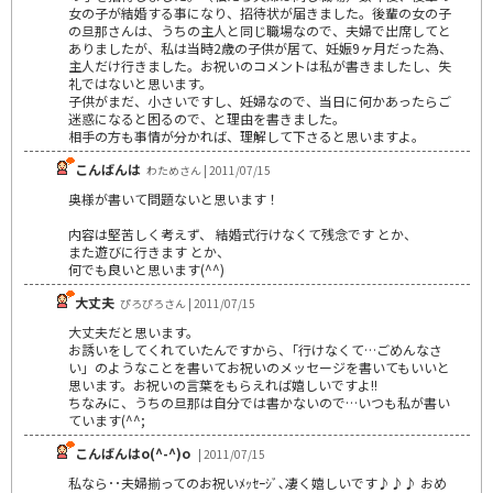
女の子が結婚する事になり、招待状が届きました。後輩の女の子
の旦那さんは、うちの主人と同じ職場なので、夫婦で出席してと
ありましたが、私は当時2歳の子供が居て、妊娠9ヶ月だった為、
主人だけ行きました。お祝いのコメントは私が書きましたし、失
礼ではないと思います。
子供がまだ、小さいですし、妊婦なので、当日に何かあったらご
迷惑になると困るので、と理由を書きました。
相手の方も事情が分かれば、理解して下さると思いますよ。
こんばんは
わためさん | 2011/07/15
奥様が書いて問題ないと思います！
内容は堅苦しく考えず、 結婚式行けなくて残念です とか、
また遊びに行きます とか、
何でも良いと思います(^^)
大丈夫
ぴろぴろさん | 2011/07/15
大丈夫だと思います。
お誘いをしてくれていたんですから、｢行けなくて…ごめんなさ
い」のようなことを書いてお祝いのメッセージを書いてもいいと
思います。お祝いの言葉をもらえれば嬉しいですよ!!
ちなみに、うちの旦那は自分では書かないので…いつも私が書い
ています(^^;
こんばんはo(^-^)o
| 2011/07/15
私なら･･夫婦揃ってのお祝いﾒｯｾｰｼﾞ､凄く嬉しいです♪♪♪ おめ