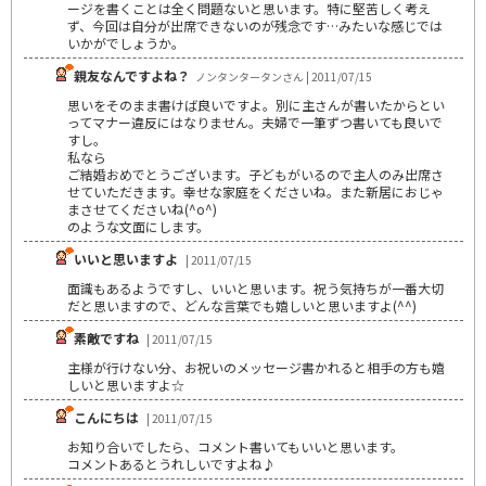
ージを書くことは全く問題ないと思います。特に堅苦しく考え
ず、今回は自分が出席できないのが残念です…みたいな感じでは
いかがでしょうか。
親友なんですよね？
ノンタンタータンさん | 2011/07/15
思いをそのまま書けば良いですよ。別に主さんが書いたからとい
ってマナー違反にはなりません。夫婦で一筆ずつ書いても良いで
すし。
私なら
ご結婚おめでとうございます。子どもがいるので主人のみ出席さ
せていただきます。幸せな家庭をくださいね。また新居におじゃ
まさせてくださいね(^o^)
のような文面にします。
いいと思いますよ
| 2011/07/15
面識もあるようですし、いいと思います。祝う気持ちが一番大切
だと思いますので、どんな言葉でも嬉しいと思いますよ(^^)
素敵ですね
| 2011/07/15
主様が行けない分、お祝いのメッセージ書かれると相手の方も嬉
しいと思いますよ☆
こんにちは
| 2011/07/15
お知り合いでしたら、コメント書いてもいいと思います。
コメントあるとうれしいですよね♪