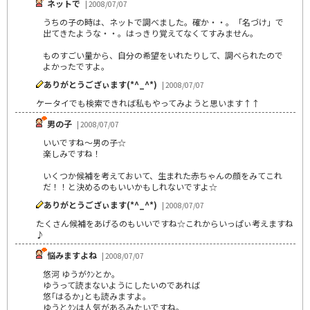
ネットで
| 2008/07/07
うちの子の時は、ネットで調べました。確か・・。「名づけ」で
出てきたような・・。はっきり覚えてなくてすみません。
ものすごい量から、自分の希望をいれたりして、調べられたので
よかったですよ。
ありがとうござぃます(*^_^*)
| 2008/07/07
ケータイでも検索できれば私もやってみようと思います↑↑
男の子
| 2008/07/07
いいですね～男の子☆
楽しみですね！
いくつか候補を考えておいて、生まれた赤ちゃんの顔をみてこれ
だ！！と決めるのもいいかもしれないですよ☆
ありがとうござぃます(*^_^*)
| 2008/07/07
たくさん候補をあげるのもいいですね☆これからいっぱぃ考えますね
♪
悩みますよね
| 2008/07/07
悠河 ゆうがｸﾝとか。
ゆうって読まないようにしたいのであれば
悠｢はるか｣とも読みますよ。
ゆうとｸﾝは人気があるみたいですね。