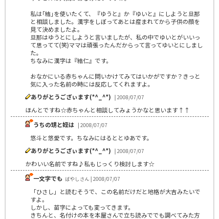
私は｢結｣を使いたくて、『ゆうと』か『ゆいと』にしようと旦那
と相談しました。漢字をしぼってあとは産まれてから子供の顔を
見て決めましたよ。
旦那はゆうとにしようと言いましたが、私の中でゆいとがいいっ
て思ってて(笑)ママは頑張ったんだからって言ってゆいとにしまし
た。
ちなみに漢字は『結仁』です。
おなかにいる赤ちゃんに問いかけてみてはいかがですか？きっと
気に入った名前の時には反応してくれますよ。
ありがとうござぃます(*^_^*)
| 2008/07/07
ほんとですね☆赤ちゃんと相談してみょうかなと思います↑↑
うちの甥と姪は
| 2008/07/07
悠斗と悠愛です。ちなみにはるととゆあです。
ありがとうござぃます(*^_^*)
| 2008/07/07
かわいい名前ですね♪私もじっくり検討します☆
一文字でも
ばやしさん | 2008/07/07
「ひさし」と読むそうで、この名前だけだと地格が大吉みたいで
すよ。
しかし、苗字によっても変ってきます。
きちんと、名付けの本を本屋さんで立ち読みででも調べてみた方