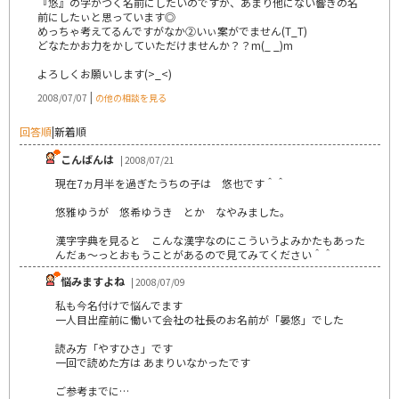
『悠』の字がつく名前にしたいのですが、あまり他にない響きの名
前にしたぃと思っています◎
めっちゃ考えてるんですがなか②いぃ案がでません(T_T)
どなたかお力をかしていただけませんか？？m(_ _)m
よろしくお願いします(>_<)
|
2008/07/07
の他の相談を見る
回答順
|
新着順
こんばんは
| 2008/07/21
現在7ヵ月半を過ぎたうちの子は 悠也です＾＾
悠雅ゆうが 悠希ゆうき とか なやみました。
漢字字典を見ると こんな漢字なのにこういうよみかたもあった
んだぁ～っとおもうことがあるので見てみてください＾＾
悩みますよね
| 2008/07/09
私も今名付けで悩んでます
一人目出産前に働いて会社の社長のお名前が「晏悠」でした
読み方「やすひさ」です
一回で読めた方は あまりいなかったです
ご参考までに…