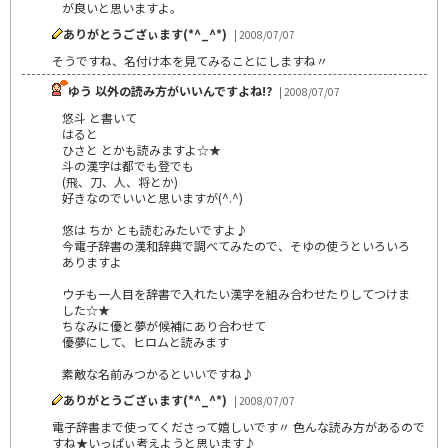
が良いと思いますよ。
ありがとうござぃます(*^_^*)
| 2008/07/07
そうですね、名付け本を見てみることにしますね〃
ゆう 以外の読み方がいいんですよね!?
| 2008/07/07
悠斗 と書いて
はると
ひさと とかも読みますよ☆★
斗の漢字は都でも登でも
(飛、刀、人、将とか)
好きなのでいいと思いますが(^.^)
悠は ちか とも読むみたいですよ♪
今電子辞書の漢和辞典で調べてみたので、そゆの使うといろいろ
ありますよ
ウチも一人目を辞書で入れたい漢字を組み合わせたりしてつけま
した☆★
ちなみに優と夢が候補にあり合わせて
優夢にして、ヒロムと読みます
素敵な名前みつかるといいですね♪
ありがとうござぃます(*^_^*)
| 2008/07/07
電子辞書まで使ってくださって嬉しいです〃 色んな読み方があるので
すね★いっぱぃ考えようと思います♪