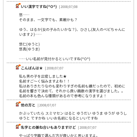
いい漢字ですね(^O^)
| 2008/07/08
悠……
そのまま、一文字でも、素敵かも？
ゆう、はるか(女の子みたいかな？)、ひさし(友人のベビちゃんに
います♪)……
悠仁(ゆうと)
悠真(ゆうま)
……いい名前が見付かるといいですね(^O^)
こんばんは★
| 2008/07/07
私も男の子を出産しました★
名前すご～く悩みますよね！！
私はありきたりなのも変わりすぎの名前も嫌だったので、初めに
名前を響きで決めて、それから良い画数の漢字を選びました。。
名前の本も色んな種類があるので参考になりますよ！
他の方と
| 2008/07/07
かぶっていたら スミマセン はると ゆうだい ゆうま ゆうが ゆうし
ゆうと ですかね いいお名前になるといいですね
名字との兼ね合いもありますけど
| 2008/07/07
やっぱり字画で選んだ方が良いかと思いますよ。