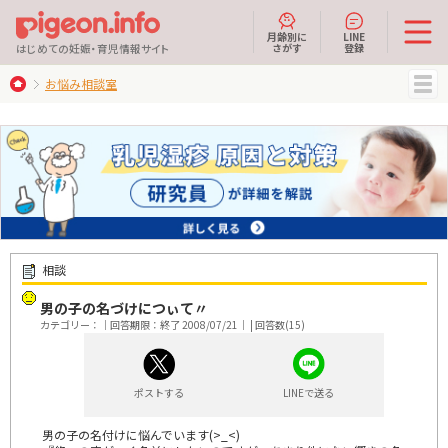
月齢別に
LINE
さがす
登録
はじめての妊娠・育児情報サイト
お悩み相談室
MENU
相談
男の子の名づけにつぃて〃
カテゴリー：｜回答期限：終了 2008/07/21｜ | 回答数(15)
ポストする
LINEで送る
男の子の名付けに悩んでいます(>_<)