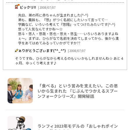
ビックリ!!
| 2008/07/07
先日、弟の所に赤ちゃんが生まれました(^-^)
弟も、義妹も、『悠』がつく名前にしたいって言ってて…
字画など、いろいろ考えて『悠翔』ってつけたみたいです(^-^)
悠って人気なんですかね～☆
悠斗・悠人・悠哉・悠也・悠太・悠生……いろいろありますよね
ぇ～。まずは、ひらがなで名前を決めてしまってから、後から漢
字をあてはめてみるっていかがですか??
ぁりがとうござぃます(*^_^*)
| 2008/07/07
そうですね、ひらがなから考えるのもいぃかもしれませんね☆ あと４
ヶ月、ゆっくり考えます♪
「食べる」という営みを支えたい。この思
いから生まれた 『じぶんでつかえるスプー
ンフォークシリーズ』開発秘話
ランフィ2023年モデルの「おしゃれポイン