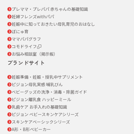
プレママ・プレパパ 赤ちゃんの基礎知識
妊婦フレンズwithパパ
妊娠中に知っておきたい母乳育児のおはなし
ぼにゅ育
ママパパグラフ
コモドライフ
お悩み相談室（掲示板）
ブランドサイト
妊娠準備・妊娠・授乳中サプリメント
ピジョン母乳実感 哺乳びん
ベビーグッズの洗浄・消毒・除菌ガイド
ピジョン離乳食 ハッピーミール
乳歯ケア お手入れの基礎知識
ピジョン ベビースキンケアシリーズ
スキンケアベーシックシリーズ
A形・B形ベビーカー