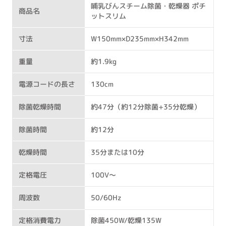
哺乳びんスチーム除菌・乾燥器 ポチ
商品名
ットスリム
寸法
W150mm×D235mm×H342mm
重量
約1.9kg
電源コードの長さ
130cm
除菌乾燥時間
約47分（約12分除菌+35分乾燥）
除菌時間
約12分
乾燥時間
35分または10分
定格電圧
100V～
周波数
50/60Hz
定格消費電力
除菌450W/乾燥135W