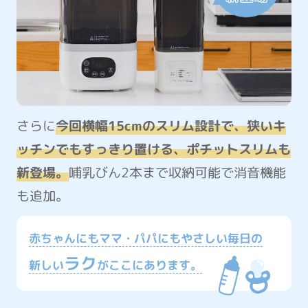
さらに
今回横幅15cmのスリム設計で、狭いキ
ッチンでもすっきり置ける、ポチットスリムも
新登場。
哺乳びん2本まで収納可能で消音機能
も追加。
赤ちゃんにもママ・パパにもやさしい毎日の
ラク
新しい
がここにあります。