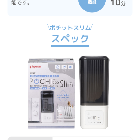
10
能です。
機能
分
ポチットスリム
スペック