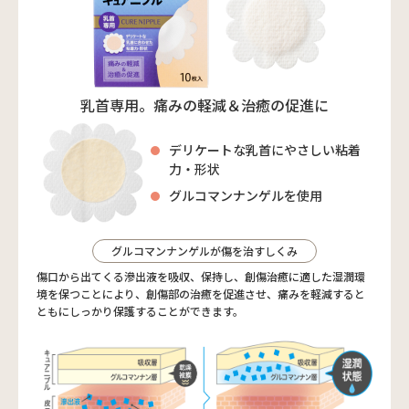
乳首専用。痛みの軽減＆治癒の促進に
デリケートな乳首にやさしい粘着
力・形状
グルコマンナンゲルを使用
グルコマンナンゲルが傷を治すしくみ
傷口から出てくる滲出液を吸収、保持し、創傷治癒に適した湿潤環
境を保つことにより、創傷部の治癒を促進させ、痛みを軽減すると
ともにしっかり保護することができます。