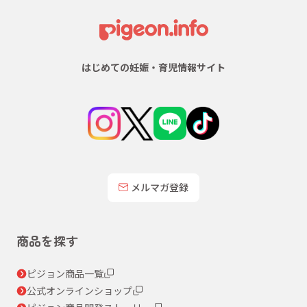
はじめての妊娠・育児情報サイト
メルマガ登録
商品を探す
ピジョン商品一覧
公式オンラインショップ