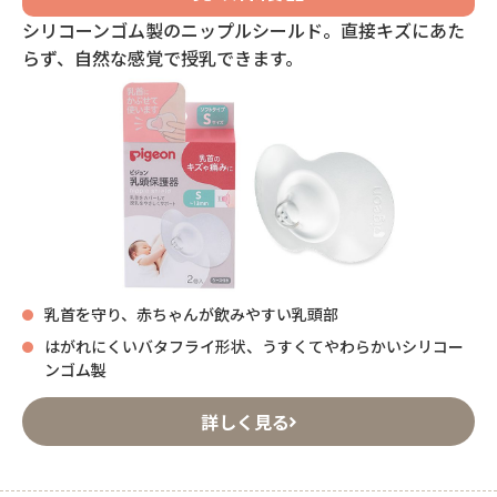
シリコーンゴム製のニップルシールド。直接キズにあた
らず、自然な感覚で授乳できます。
乳首を守り、赤ちゃんが飲みやすい乳頭部
はがれにくいバタフライ形状、うすくてやわらかいシリコー
ンゴム製
詳しく見る