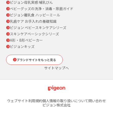
ピジョン母乳実感 哺乳びん
ベビーグッズの洗浄・消毒・除菌ガイド
ピジョン離乳食 ハッピーミール
乳歯ケア お手入れの基礎知識
ピジョン ベビースキンケアシリーズ
スキンケアベーシックシリーズ
A形・B形ベビーカー
ピジョンキッズ
ブランドサイトをもっと見る
サイトマップへ
ウェブサイト利用規約
個人情報の取り扱いについて
問い合わせ
ピジョン株式会社