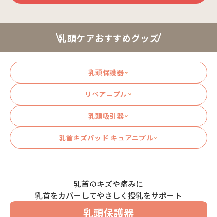
乳頭ケアおすすめグッズ
乳頭保護器
リペアニプル
乳頭吸引器
乳首キズパッド キュアニプル
乳首のキズや痛みに
乳首をカバーしてやさしく授乳をサポート
乳頭保護器