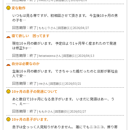
変な動作
いつもは見る専ですが、初相談させて頂きます。 今生後10ヶ月の男
の子を…
回答期限：終了
| ももじりさん | 回答数(1) | 2026/04/27
寝て欲しい 困ってます
現在10ヶ月の娘がいます。 予定日より1ヶ月早く産まれたので発達
は修正9ヶ…
回答期限：終了
| heiseiwonnaさん | 回答数(1) | 2026/04/13
自分は必要なのか
生後10ヶ月の娘がいます。 できちゃった婚だったのと旦那が新社会
人で安…
回答期限：終了
| rreさん | 回答数(1) | 2026/03/21
10ヶ月の息子の発達について
あと数日で10ヶ月になる息子がいます。 いまだに発語はあー、う
ー、えー…
回答期限：終了
| ももかさん | 回答数(0) | 2026/02/27
10ヶ月の息子がいます。
息子は全っっく人見知りがありません。 誰にでもニコニコ、擦り寄