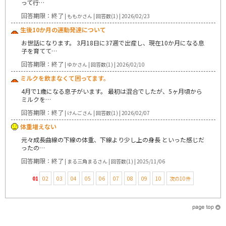
って行…
回答期限：終了
| ももかさん | 回答数(1) | 2026/02/23
生後10か月の運動発達について
お世話になります。 3月18日に37週で出産し、現在10か月になる息
子を育てて…
回答期限：終了
| ゆかさん | 回答数(1) | 2026/02/10
ミルクを飲まなくて困ってます。
4月で1歳になる息子がいます。 最初は混合でしたが、5ヶ月頃から
ミルクを…
回答期限：終了
| けんごさん | 回答数(1) | 2026/02/07
体重増えない
元々成長曲線の下線の体重、下線より少し上の身長 といった感じだ
ったの…
回答期限：終了
| まる三角まるさん | 回答数(1) | 2025/11/06
01
02
03
04
05
06
07
08
09
10
次の10件