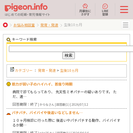
月齢別に
LINE
さがす
登録
はじめての妊娠・育児情報サイト
生後10ヵ月
お悩み相談室
発育・発達
MENU
キーワード検索
カテゴリー
：
発育・発達
>
生後10ヵ月
筋力が弱い子のハイハイ、首座り時期
病院で診てもらっており、 先天性ミオパチーの疑いありです。 た
だ、遺…
回答期限：終了
| からなさん | 回答数(1) | 2026/07/12
パチパチ、バイバイや後追いなどしません…
１０ヶ月検診に行った際に 後追いやパチパチする動作、バイバイす
るか聞…
回答期限：終了
| niko25さん | 回答数(1) | 2026/06/16