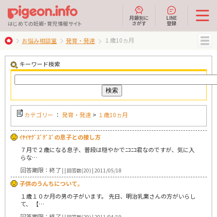
月齢別に
LINE
さがす
登録
はじめての妊娠・育児情報サイト
１歳10ヵ月
お悩み相談室
発育・発達
MENU
キーワード検索
カテゴリー
：
発育・発達
>
１歳10ヵ月
ｲﾔｲﾔｸﾞｽﾞｸﾞｽﾞの息子との接し方
７月で２歳になる息子、普段は穏やかでﾆｺﾆｺ君なのですが、気に入
らな…
回答期限：終了
| | 回答数(20) | 2011/05/18
子供のうんちについて。
１歳１０か月の男の子がいます。 先日、明治乳業さんの方がいらし
て、 【…
回答期限：終了
| | 回答数(29) | 2011/04/19