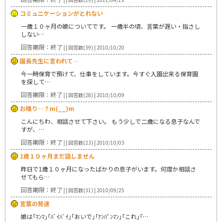
コミュニケーションがとれない
一歳１０ヶ月の娘についてです。 一歳半の頃、言葉が遅い・指さし
しない…
回答期限：終了
| | 回答数(39) | 2010/10/20
園長先生に言われて…
今一時保育で預けて、仕事をしています。今すぐ入園出来る保育園
を探して…
回答期限：終了
| | 回答数(28) | 2010/10/09
お喋り‥？m(__)m
こんにちわ、相談させて下さい。 もう少しで二歳になる息子なんで
すが、…
回答期限：終了
| | 回答数(23) | 2010/10/03
1歳１０ヶ月まだ話しません
昨日で1歳１０ヶ月になったばかりの息子がいます。何度か相談さ
せてもら…
回答期限：終了
| | 回答数(31) | 2010/09/25
言葉の発達
娘は｢ﾏﾝﾏ｣｢ﾊﾞｲﾊﾞｲ｣｢おいで｣｢ｱﾝﾊﾟﾝﾏﾝ｣｢これ｣｢…