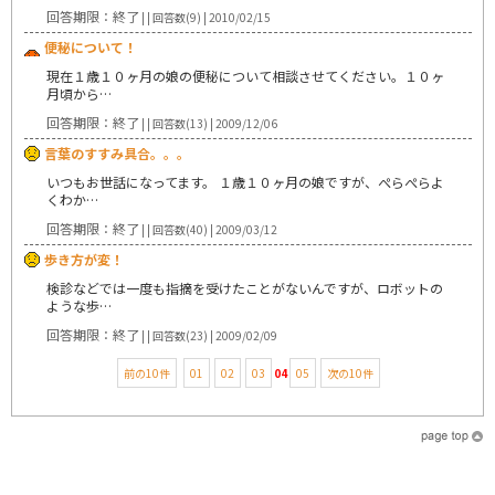
回答期限：終了
| | 回答数(9) | 2010/02/15
便秘について！
現在１歳１０ヶ月の娘の便秘について相談させてください。１０ヶ
月頃から…
回答期限：終了
| | 回答数(13) | 2009/12/06
言葉のすすみ具合。。。
いつもお世話になってます。 １歳１０ヶ月の娘ですが、ぺらぺらよ
くわか…
回答期限：終了
| | 回答数(40) | 2009/03/12
歩き方が変！
検診などでは一度も指摘を受けたことがないんですが、ロボットの
ような歩…
回答期限：終了
| | 回答数(23) | 2009/02/09
前の10件
01
02
03
04
05
次の10件