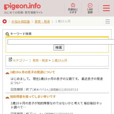
月齢別に
LINE
さがす
登録
はじめての妊娠・育児情報サイト
１歳10ヵ月
お悩み相談室
発育・発達
MENU
キーワード検索
カテゴリー
：
発育・発達
>
１歳10ヵ月
1歳10ヶ月の息子の発達について
はじめまして。 現在1歳10ヶ月の息子の父親です。 最近息子の発達
につい…
回答期限：終了
| 新米パパさん | 回答数(1) | 2023/07/13
知的障害を疑ってしまい辛いです
1歳10ヶ月の息子が知的障害なのではないかと考えて 毎日毎日ネッ
ト調べて…
回答期限：終了
| みーさん | 回答数(1) | 2023/03/27