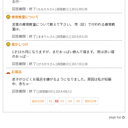
る行…
回答期限：終了
| ももたろさん | 回答数(1) | 2021/09/28
療育教室について
言葉の療育教室について教えて下さい。 市（区）で行われる療育教
室は、…
回答期限：終了
| ままりんさん | 回答数(1) | 2019/03/20
寝かしつけ
1才10カ月になりますが、まだおっぱい飲んで寝ます。 夜は添い寝
のおっぱ…
回答期限：終了
| ぴろぴろさん | 回答数(3) | 2017/02/28
お風呂
息子がひどくお風呂を嫌がるようになりました。原因は私が妊娠
中、赤ちゃ…
回答期限：終了
| | 回答数(63) | 2014/08/12
前の10件
01
02
03
04
05
次の10件