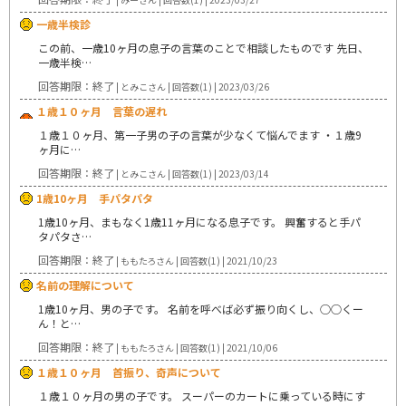
一歳半検診
この前、一歳10ヶ月の息子の言葉のことで相談したものです 先日、
一歳半検…
回答期限：終了
| とみこさん | 回答数(1) | 2023/03/26
１歳１０ヶ月 言葉の遅れ
１歳１０ヶ月、第一子男の子の言葉が少なくて悩んでます ・１歳9
ヶ月に…
回答期限：終了
| とみこさん | 回答数(1) | 2023/03/14
1歳10ヶ月 手パタパタ
1歳10ヶ月、まもなく1歳11ヶ月になる息子です。 興奮すると手パ
タパタさ…
回答期限：終了
| ももたろさん | 回答数(1) | 2021/10/23
名前の理解について
1歳10ヶ月、男の子です。 名前を呼べば必ず振り向くし、○○くー
ん！と…
回答期限：終了
| ももたろさん | 回答数(1) | 2021/10/06
１歳１０ヶ月 首振り、奇声について
１歳１０ヶ月の男の子です。 スーパーのカートに乗っている時にす