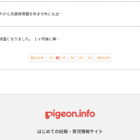
れから先週保育園を休ませ外にも出…
検査になりました。 １ヶ月後に再…
前の10件
01
02
03
04
05
06
次の10件
はじめての妊娠・育児情報サイト