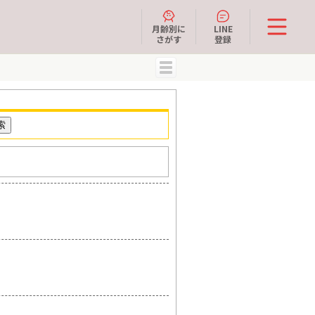
月齢別に
LINE
さがす
登録
MENU