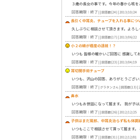
３歳の長女の事です。今年の春から咳を
回答期限：終了
| | 回答数(24) | 2013/10/24
長引く中耳炎、チューブを入れる事につ
久しぶりに相談させて頂きます。よろし
回答期限：終了
| | 回答数(17) | 2013/06/22
小２の娘が極度の遠視！？
いつも 皆様の暖かいご回答に 感謝して
回答期限：終了
| | 回答数(23) | 2013/04/19
耳切開手術チューブ
いつも、沢山の回答、ありがとうござい
回答期限：終了
| グラタンさん | 回答数(13) | 2
鼻水
いつもお世話になって居ます。 我が子
回答期限：終了
| | 回答数(26) | 2012/12/25
子供はまだ風邪、中耳炎治らず私も体調
いつもここで相談させて貰って居ます。
回答期限：終了
| | 回答数(31) | 2012/12/01