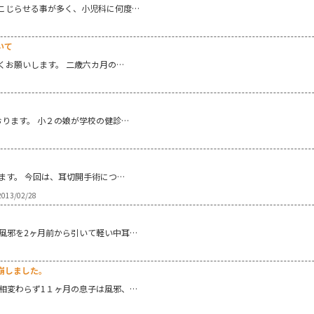
こじらせる事が多く、小児科に何度…
いて
くお願いします。 二歳六カ月の…
おります。 小２の娘が学校の健診…
ます。 今回は、耳切開手術につ…
013/02/28
は風邪を2ヶ月前から引いて軽い中耳…
崩しました。
 相変わらず1１ヶ月の息子は風邪、…