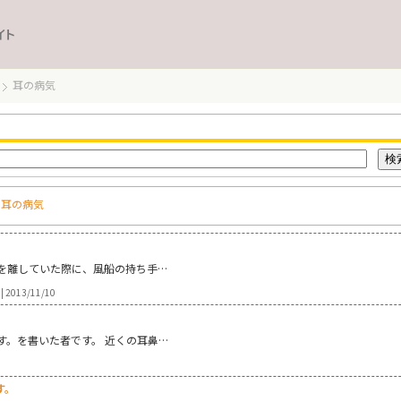
イト
耳の病気
>
耳の病気
目を離していた際に、風船の持ち手…
 2013/11/10
す。を書いた者です。 近くの耳鼻…
す。