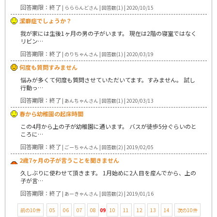
回答期限：終了
| らららんどさん | 回答数(1) | 2020/10/15
潔癖症でしょうか？
我が家には生後1ヶ月の男の子がいます。 現在は2階の寝室ではなく
リビン…
回答期限：終了
| のりちゃんさん | 回答数(1) | 2020/03/19
何度も質問すみません
悩みが多くて何度も質問させていただいてます。すみません。 試し
行動っ…
回答期限：終了
| あんちゃんさん | 回答数(1) | 2020/03/13
春から幼稚園の起床時間
この4月から上の子が幼稚園に通います。 バスが徒歩5分ぐらいのと
ころに…
回答期限：終了
| ごーちゃんさん | 回答数(2) | 2019/02/05
2歳7ヶ月の子が言うことを聞きません
久しぶりに使わせて頂きます。 1月始めに2人目を産んでから、上の
子が言…
回答期限：終了
| あーきゃんさん | 回答数(2) | 2019/01/16
前の10件
05
06
07
08
09
10
11
12
13
14
次の10件