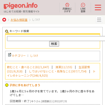
月齢別に
LINE
さがす
登録
はじめての妊娠・育児情報サイト
しつけ
お悩み相談室
MENU
キーワード検索
カテゴリー
：
しつけ
飲むこと・食べること(82/1,847)
|
清潔(11/155)
|
生活習慣
(321/6,918)
|
してはいけないこと・危険なこと(307/7,754)
|
ト
イレのトレーニング(246/4,925)
子供に手をあげてしまう
1歳3ヶ月と5ヶ月の子を育てています。 1歳3ヶ月の子に度々手をあ
げてしま…
回答期限：終了
| ゆうさん | 回答数(1) | 2022/07/31