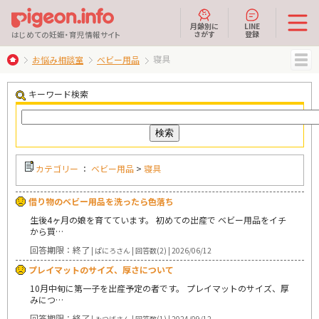
月齢別に
LINE
さがす
登録
はじめての妊娠・育児情報サイト
寝具
お悩み相談室
ベビー用品
MENU
キーワード検索
カテゴリー
：
ベビー用品
>
寝具
借り物のベビー用品を洗ったら色落ち
生後4ヶ月の娘を育てています。 初めての出産で ベビー用品をイチ
から買…
回答期限：終了
| ぱにろさん | 回答数(2) | 2026/06/12
プレイマットのサイズ、厚さについて
10月中旬に第一子を出産予定の者です。 プレイマットのサイズ、厚
みにつ…
回答期限：終了
| みつばさん | 回答数(1) | 2024/09/12