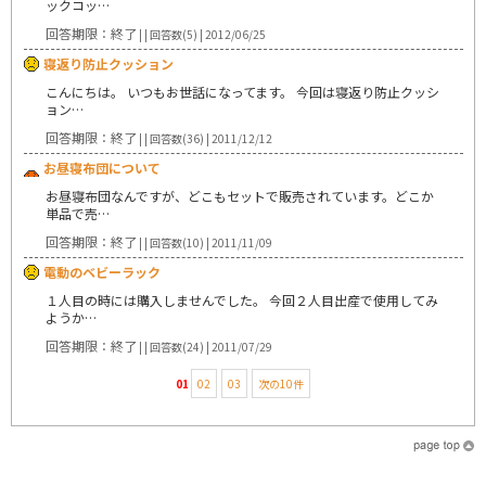
ックコッ…
回答期限：終了
| | 回答数(5) | 2012/06/25
寝返り防止クッション
こんにちは。 いつもお世話になってます。 今回は寝返り防止クッシ
ョン…
回答期限：終了
| | 回答数(36) | 2011/12/12
お昼寝布団について
お昼寝布団なんですが、どこもセットで販売されています。どこか
単品で売…
回答期限：終了
| | 回答数(10) | 2011/11/09
電動のベビーラック
１人目の時には購入しませんでした。 今回２人目出産で使用してみ
ようか…
回答期限：終了
| | 回答数(24) | 2011/07/29
01
02
03
次の10件