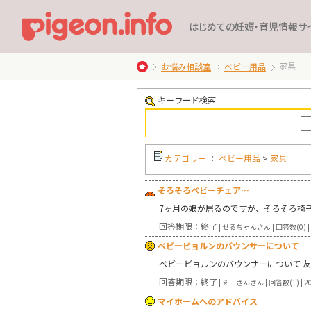
はじめての妊娠・育児情報サ
家具
お悩み相談室
ベビー用品
キーワード検索
カテゴリー
：
ベビー用品
>
家具
そろそろベビーチェア…
7ヶ月の娘が居るのですが、そろそろ椅
回答期限：終了
| せるちゃんさん | 回答数(0) | 
ベビービョルンのバウンサーについて
ベビービョルンのバウンサーについて 
回答期限：終了
| えーさんさん | 回答数(1) | 20
マイホームへのアドバイス