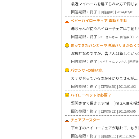
最近マイホームを建てられた方で同じよ
回答期限：終了
| | 回答数(0) | 2024/02/01
ベビーハイローチェア 電動と手動
赤ちゃんが使うハイローチェアは手動と
回答期限：終了
| ぷーさんさん | 回答数(1) | 20
買ってきたハンガーや洗濯バサミがたく
潔癖症なのですが、皆さんは新しくかっ
回答期限：終了
| ベビちゃんママさん | 回答数(11)
バウンサｰの使い方。
カテが合っているのか分かりませんが...
回答期限：終了
| | 回答数(28) | 2013/01/03
ハイローベットは必要？
質問させて頂きますm(_ _)m 2人目
回答期限：終了
| | 回答数(62) | 2012/05/05
チェアブースター
下の子のハイローチェアが壊れて、もう
回答期限：終了
| | 回答数(11) | 2011/10/24