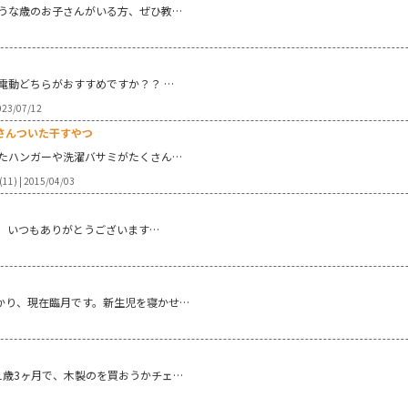
うな歳のお子さんがいる方、ぜひ教…
電動どちらがおすすめですか？？ …
23/07/12
さんついた干すやつ
たハンガーや洗濯バサミがたくさん…
 | 2015/04/03
。 いつもありがとうございます…
を授かり、現在臨月です。新生児を寝かせ…
1歳3ヶ月で、木製のを買おうかチェ…