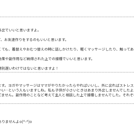
外出でいいと思いますよ。
て、お友達作りをするのもいいと思います。
くても、着替えやおむつ替えの時に話しかけたり、軽くマッサージしたり、触ってあ
効果や副作用など納得された上での接種でいいと思います。
特別遅いわけではないと思いますよ！
ます。ヨガやマッサージはママがやりたかったらやればいいし、外に出ればストレス
いい…という人もいますしね。私も子供が小さいときはあまり外出しませんでしたよ
てません。副作用のことなど考えて主人と相談した上で接種しませんでした。それぞ
ませんよo(^-^)o