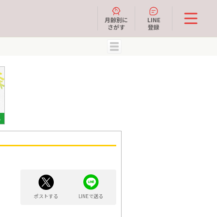
月齢別に
LINE
さがす
登録
MENU
ポストする
LINEで送る