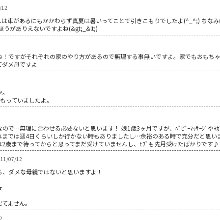
/12
あたしは車があるにもかかわらず真夏は暑いってことで引きこもりでしたよ(^_^;) ち
ありえないですよね(&gt;_&lt;)
ね！ですがそれぞれの家のやり方があるので無理する事無いですよ。家でもおもちゃ
てダメ母ですよ
か。
こもっていましたよ。
で…無理に合わせる必要ないと思います！ 娘1歳3ヶ月ですが、ﾍﾞﾋﾞｰﾏｯｻｰｼﾞやﾖ
までは週4日くらいしか行かない時もありましたし…余裕のある時で充分だと思います(
2歳まで待ってからと思ってまだ受けていませんし、ﾋﾌﾞも先月受けたばかりです♪
11/07/12
ら、ダメな母親ではないと思いますよ！
★
出てません。
2