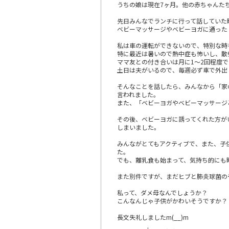
うちの娘は現在7ヶ月。他の赤ちゃんたち
先日みんなでランチに行って話していた
ベビーマッサージやベビーヨガに通った
私は車の運転ができないので、特別な時
特に最近は暑いので熱中症も怖いし、散
ママ友との付き合いは月に1～2回程度で
土日は夫がいるので、毎週必ず車で外出
そんなことを話したら、みんなから「家
言われました。
また、「ベビーヨガやベビーマッサージ
その後、ベビーヨガに誘ってくれた方が
しまいました。
みんながとてもアクティブで、また、子
た。
でも、離乳食も始まって、気持ち的にも
また別件ですが、まだヒブと肺炎球菌の
私って、ダメ母なんでしょうか？
こんなんじゃ子供がかわいそうですか？
長文失礼しましたm(__)m