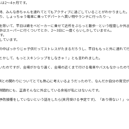
は2～4ヶ月です。
時、みんな赤ちゃんを連れてとてもアクティブに過ごしていることがわかりました
り、しょっちゅう電車に乗ってデパートへ買い物やランチに行ったり…。
を除いて、平日は娘をベビーカーに乗せて近所をぶらっと散歩…という程度しか外
歩はスーパーに行くついでとか、2～3日に一度くらいしかしていません。
す。
しています。
の中ばっかりじゃ子供だってストレスがたまるだろうし、平日ももっと外に連れて
とかして、もっとスキンシップをしなきゃ！」とも言われました。
いたのですが、会場がかなり遠く、会場の近くまで行ける電車やバスもなかったの
供との関わりについてとても熱心に考えいるようだったので、なんだか自分の育児
時間的にも、正直そんなに外出している余裕が私にはないんです。
予防接種をしていないという話をしたら(来月受ける予定です)、「あり得ない！」