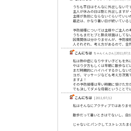
うちも平日はそんなに外出しないで
主人が休みの日は割と外出しますが
主様が負担にならないぐらいでいい
最近は、かなり暑い日が続いている
予防接種については主様やご主人の
うちもまだヒブと肺炎球菌はしてな
因果関係は分かりませんが、予防接
人それぞれ、考え方があるので、全
こんにちは
ちゃんくんさん | 2011/07/1
私は熱中症になりやすい子どもを外
やはり夕方もしくは早朝に散歩など
まだ時期的にハイハイするかしない
ヨガ、マッサージなども考え方次第
ますよ！
その予防接種は早い時期に受けた方
でも決してダメな母親ということで
こんにちは
| 2011/07/12
私はそんなにアクティブではありま
散歩だって暑いときはでないし、自
じゃないとパンクしてストレスたま