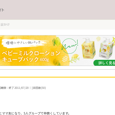
イト
お出かけ
期限：終了 2011/07/20｜ | 回答数(50)
とママ友になり、5人グループで仲良くしています。