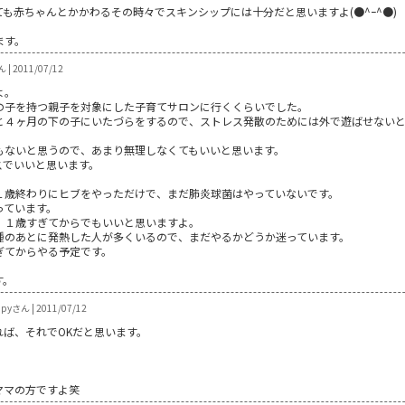
も赤ちゃんとかかわるその時々でスキンシップには十分だと思いますよ(●^ｰ^●)
ます。
| 2011/07/12
よ。
の子を持つ親子を対象にした子育てサロンに行くくらいでした。
と４ヶ月の下の子にいたづらをするので、ストレス発散のためには外で遊ばせない
もないと思うので、あまり無理しなくてもいいと思います。
スでいいと思います。
１歳終わりにヒブをやっただけで、まだ肺炎球菌はやっていないです。
っています。
、１歳すぎてからでもいいと思いますよ。
種のあとに発熱した人が多くいるので、まだやるかどうか迷っています。
ぎてからやる予定です。
す。
ppyさん | 2011/07/12
ば、それでOKだと思います。
。
ママの方ですよ笑