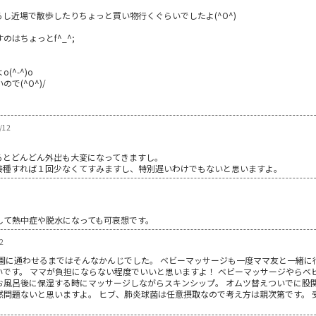
し近場で散歩したりちょっと買い物行くぐらいでしたよ(^O^)
はちょっとf^_^;
^-^)o
で(^O^)/
/12
るとどんどん外出も大変になってきますし。
接種すれば１回少なくてすみますし、特別遅いわけでもないと思いますよ。
して熱中症や脱水になっても可哀想です。
2
園に通わせるまではそんなかんじでした。 ベビーマッサージも一度ママ友と一緒に
いです。 ママが負担にならない程度でいいと思いますよ！ ベビーマッサージやらベ
お風呂後に保湿する時にマッサージしながらスキンシップ。 オムツ替えついでに股
然問題ないと思いますよ。 ヒブ、肺炎球菌は任意摂取なので考え方は親次第です。 