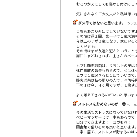
おむつかえにしても寝かし付けにして
気にされなくて大丈夫だと私は思い
ダメ母ではないと思います。
つうさん 
うちもあまり外出はしていないです
その頃は週１回、第一子で１歳未満
今は上の子が２歳になり、家にいる
しています。
その頃はまだ友達と遊ぶということ
周囲にまどわされず、主さんのペー
ヒブと肺炎球菌は、うちは上の子は
死亡事故の報告もあるので、私は迷
ヒブは１歳過ぎると１回でいいので
肺炎球菌は私の周りの人で、予防接
下の子は今、４ヶ月ですが、１歳す
よく考えてされるのがいいと思いま
ストレスを貯めないのが一番
yuiha
今の生活でストレスになっていなけれ
ベビーマッサーじは 本もあるので
自分でできますよ！ ヨガもね！
図書館で借りるのも良いと思います
家に居て、ストレスが貯まるのは