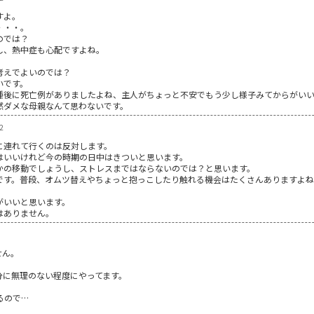
すよ。
・・・。
のでは？
し、熱中症も心配ですよね。
考えでよいのでは？
いです。
種後に死亡例がありましたよね、主人がちょっと不安でもう少し様子みてからがいい
然ダメな母親なんて思わないです。
2
に連れて行くのは反対します。
はいいけれど今の時期の日中はきついと思います。
かの移動でしょうし、ストレスまではならないのでは？と思います。
です。普段、オムツ替えやちょっと抱っこしたり触れる機会はたくさんありますよ
がいいと思います。
はありません。
せん。
分に無理のない程度にやってます。
るので…