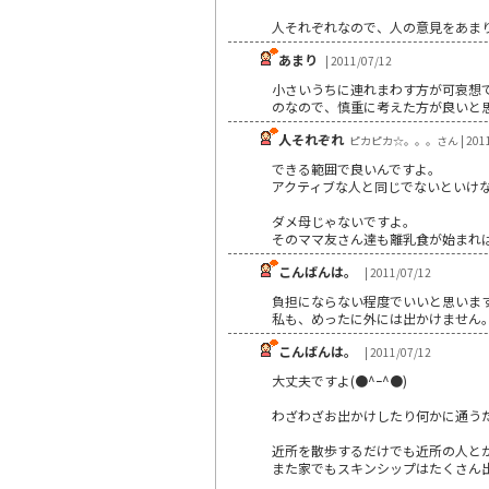
人それぞれなので、人の意見をあま
あまり
| 2011/07/12
小さいうちに連れまわす方が可哀想で
のなので、慎重に考えた方が良いと
人それぞれ
ピカピカ☆。。。さん | 2011/
できる範囲で良いんですよ。
アクティブな人と同じでないといけ
ダメ母じゃないですよ。
そのママ友さん達も離乳食が始まれ
こんばんは。
| 2011/07/12
負担にならない程度でいいと思いま
私も、めったに外には出かけません
こんばんは。
| 2011/07/12
大丈夫ですよ(●^ｰ^●)
わざわざお出かけしたり何かに通うだ
近所を散歩するだけでも近所の人と
また家でもスキンシップはたくさん出来