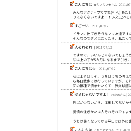
こんにちは
★ちぃちぃ★さん | 2011/07
みんなアクティブですね(^_^;) 
りえなくないですよ！！ 人と比べるほうが
すごーい
| 2011/07/12
ドラマに出てきそうなママ友達です
そんなのでダメ母だったら、私だっ
人それぞれ
| 2011/07/12
ですので、いいんじゃないでしょう
私は上の子が5カ月になるまで引き
こんにちは☆
| 2011/07/12
私はよそはよそ、うちはうちの考えなの
ら毎日散歩には行っていますが、それ
回の接種で済ませたくて…肺炎球箘は
ダメじゃないですよ！
わためさん | 20
外出が少ないから、注射してないか
愛情の注ぎかたは人それぞれですよ
うちは暑くなってから平日ほぼ外に
こんにちは
いちごママさん | 2011/07/1