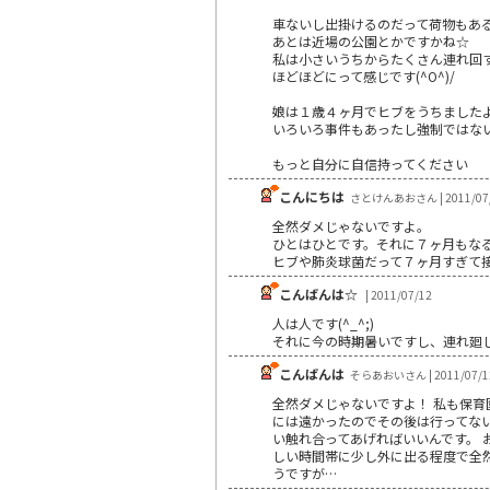
車ないし出掛けるのだって荷物もある
あとは近場の公園とかですかね☆
私は小さいうちからたくさん連れ回すの
ほどほどにって感じです(^O^)/
娘は１歳４ヶ月でヒブをうちましたよo(
いろいろ事件もあったし強制ではないの
もっと自分に自信持ってください
こんにちは
さとけんあおさん | 2011/07
全然ダメじゃないですよ。
ひとはひとです。それに７ヶ月もな
ヒブや肺炎球菌だって７ヶ月すぎて
こんばんは☆
| 2011/07/12
人は人です(^_^;)
それに今の時期暑いですし、連れ廻
こんばんは
そらあおいさん | 2011/07/1
全然ダメじゃないですよ！ 私も保育
には遠かったのでその後は行ってな
い触れ合ってあげればいいんです。 
しい時間帯に少し外に出る程度で全
うですが…