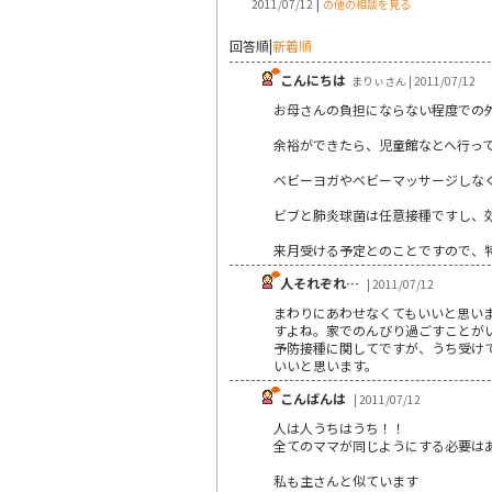
|
2011/07/12
の他の相談を見る
回答順
|
新着順
こんにちは
まりぃさん | 2011/07/12
お母さんの負担にならない程度での
余裕ができたら、児童館なとへ行っ
ベビーヨガやベビーマッサージしな
ビブと肺炎球菌は任意接種ですし、
来月受ける予定とのことですので、
人それぞれ…
| 2011/07/12
まわりにあわせなくてもいいと思い
すよね。家でのんびり過ごすことが
予防接種に関してですが、うち受け
いいと思います。
こんばんは
| 2011/07/12
人は人うちはうち！！
全てのママが同じようにする必要はあり
私も主さんと似ています