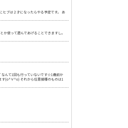
なみにヒブは２才になったらやる予定です。 あ
とか使って遊んであげることできますし。
ｶﾞなんて1回も行っていないです☆1歳前か
o^∀^o) それから任意接種のものは1