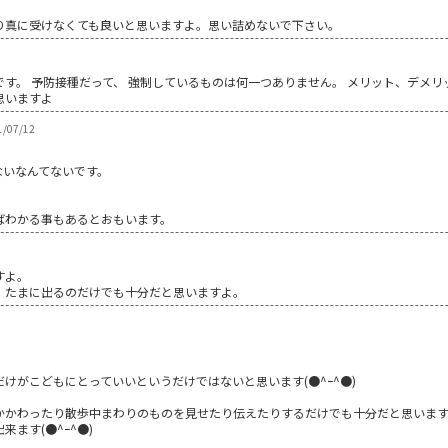
り真に受けなくても良いと思いますよ。思い詰めないで下さい。
す。 予防接種だって、 強制しているものは何一つありません。 メリット、デメ
思いますよ
07/12
ないなんてないです。
ばわかる事もあるとおもいます。
すよ。
。たまに出るのだけでも十分だと思いますよ。
けがこどもにとっていいというだけではないと思います(●^ｰ^●)
かかわったり散歩中まわりのものを見せたり伝えたりするだけでも十分だと思いま
ます(●^ｰ^●)