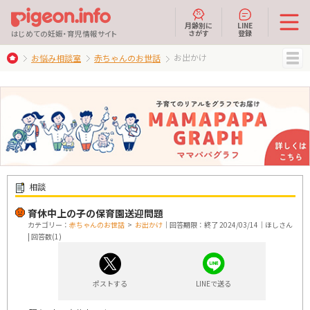
月齢別に
LINE
さがす
登録
はじめての妊娠・育児情報サイト
お出かけ
お悩み相談室
赤ちゃんのお世話
MENU
相談
育休中上の子の保育園送迎問題
カテゴリー：
赤ちゃんのお世話
>
お出かけ
｜回答期限：終了 2024/03/14｜ほしさん
| 回答数(1)
ポストする
LINEで送る