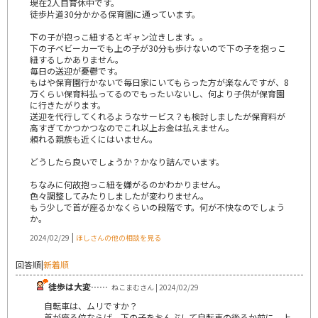
現在2人目育休中です。
徒歩片道30分かかる保育園に通っています。
下の子が抱っこ紐するとギャン泣きします。。
下の子ベビーカーでも上の子が30分も歩けないので下の子を抱っこ
紐するしかありません。
毎日の送迎が憂鬱です。
もはや保育園行かないで毎日家にいてもらった方が楽なんですが、8
万くらい保育料払ってるのでもったいないし、何より子供が保育園
に行きたがります。
送迎を代行してくれるようなサービス？も検討しましたが保育料が
高すぎてかつかつなのでこれ以上お金は払えません。
頼れる親族も近くにはいません。
どうしたら良いでしょうか？かなり詰んでいます。
ちなみに何故抱っこ紐を嫌がるのかわかりません。
色々調整してみたりしましたが変わりません。
もう少しで首が座るかなくらいの段階です。何が不快なのでしょう
か。
|
2024/02/29
ほしさんの他の相談を見る
回答順
|
新着順
徒歩は大変……
ねこまむさん | 2024/02/29
自転車は、ムリですか？
首が座る位ならば、下の子をおんぶして自転車の後ろか前に、上