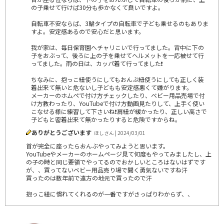
の子乗せて行けば30分も歩かなくて良いですよ。
自転車不安ならば、3輪タイプの自転車で子ども乗せるのもありま
すよ。安定感あるので安心だと思います。
我が家は、毎日保育園へチャリこいで行ってました。背中に下の
子をおぶって、後ろに上の子を乗せてヘルメットを一応被せて行
ってました。雨の日は、カッパ着て行ってました❗
ちなみに、抱っこ紐使うにしてもおんぶ紐使うにしても正しく装
着出来て無いと危ないし子どもも安定感悪くて嫌がります。
メーカーのホムペで付け方チェックしたり、ベビー用品売場で付
け方教わったり、YouTubeで付け方動画見たりして、上手く使い
こなせる様に練習して下さいね❗肩紐が緩かったり、正しい高さで
子どもと密着出来て無かったりすると危険ですからね。
ありがとうございます
ほしさん | 2024/03/01
首が完全に座ったらおんぶやってみようと思います。
YouTubeやメーカーのホームページ見て何度もやってみましたし、上
の子の時と同じ要領でやってるのでおかしいところはないはずです
が、、買ってないベビー用品売り場で聞く勇気ないですね汗
買ったのは数年前で遠方の地元で買ったので汗
抱っこ紐に慣れてくれるのが一番ですがさっぱりわからず、、