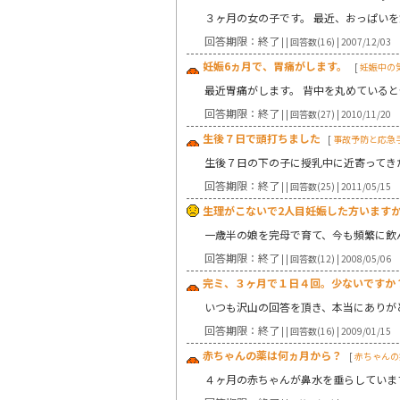
３ヶ月の女の子です。 最近、おっぱい
回答期限：終了
| | 回答数(16) | 2007/12/03
妊娠6ヵ月で、胃痛がします。
[
妊娠中の
最近胃痛がします。 背中を丸めている
回答期限：終了
| | 回答数(27) | 2010/11/20
生後７日で頭打ちました
[
事故予防と応急
生後７日の下の子に授乳中に近寄ってき
回答期限：終了
| | 回答数(25) | 2011/05/15
生理がこないで2人目妊娠した方います
一歳半の娘を完母で育て、今も頻繁に飲
回答期限：終了
| | 回答数(12) | 2008/05/06
完ミ、３ヶ月で１日４回。少ないですか
いつも沢山の回答を頂き、本当にありが
回答期限：終了
| | 回答数(16) | 2009/01/15
赤ちゃんの薬は何ヵ月から？
[
赤ちゃんの
４ヶ月の赤ちゃんが鼻水を垂らしていま