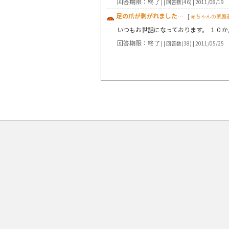
回答期限：終了
| | 回答数(46) | 2011/08/19
足の爪が剥がれました…
[
赤ちゃんの家庭
いつもお世話になっております。 １０
回答期限：終了
| | 回答数(38) | 2011/05/25