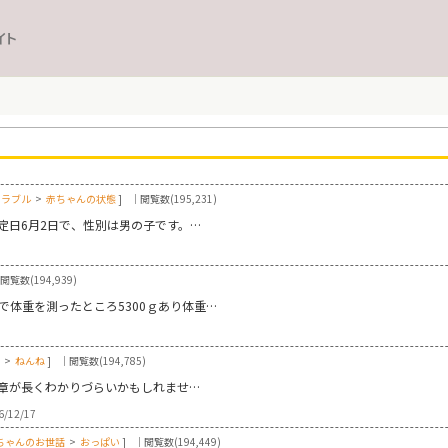
イト
トラブル
>
赤ちゃんの状態
]
｜閲覧数(195,231)
定日6月2日で、性別は男の子です。…
閲覧数(194,939)
で体重を測ったところ5300ｇあり体重…
>
ねんね
]
｜閲覧数(194,785)
章が長くわかりづらいかもしれませ…
6/12/17
ちゃんのお世話
>
おっぱい
]
｜閲覧数(194,449)