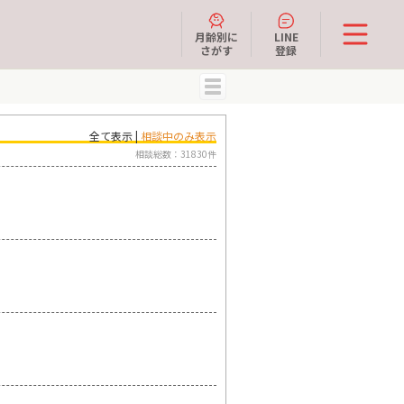
月齢別に
LINE
さがす
登録
MENU
全て表示 |
相談中のみ表示
相談総数：31830件