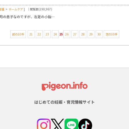
看護
>
ホームケア
]
｜閲覧数(190,967)
か月の息子なのですが、左足の小指…
前の10件
21
22
23
24
25
26
27
28
29
30
次の10件
はじめての妊娠・育児情報サイト