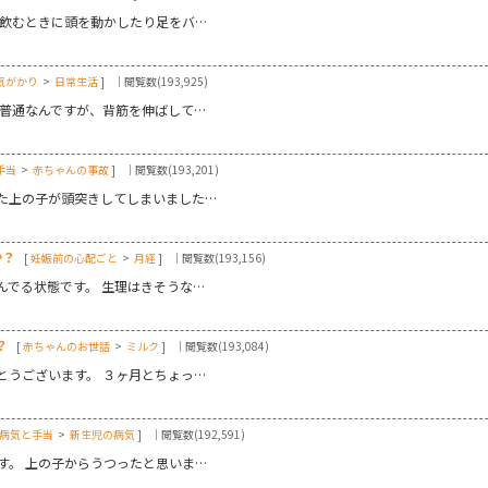
を飲むときに頭を動かしたり足をバ…
気がかり
>
日常生活
]
｜閲覧数(193,925)
と普通なんですが、背筋を伸ばして…
手当
>
赤ちゃんの事故
]
｜閲覧数(193,201)
た上の子が頭突きしてしまいました…
か？
[
妊娠前の心配ごと
>
月経
]
｜閲覧数(193,156)
んでる状態です。 生理はきそうな…
？
[
赤ちゃんのお世話
>
ミルク
]
｜閲覧数(193,084)
とうございます。 ３ヶ月とちょっ…
病気と手当
>
新生児の病気
]
｜閲覧数(192,591)
す。 上の子からうつったと思いま…