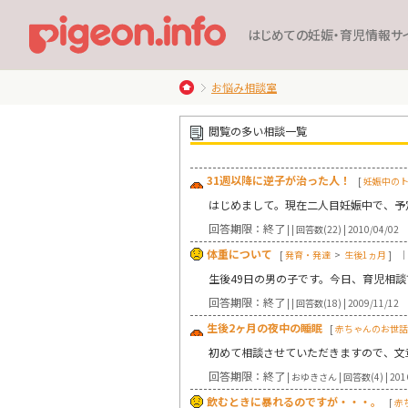
はじめての妊娠・育児情報サ
お悩み相談室
閲覧の多い相談一覧
31週以降に逆子が治った人！
[
妊娠中の
はじめまして。現在二人目妊娠中で、予
回答期限：終了
| | 回答数(22) | 2010/04/02
体重について
[
発育・発達
>
生後1ヵ月
]
｜
生後49日の男の子です。今日、育児相談
回答期限：終了
| | 回答数(18) | 2009/11/12
生後2ヶ月の夜中の睡眠
[
赤ちゃんのお世話
初めて相談させていただきますので、文
回答期限：終了
| おゆきさん | 回答数(4) | 201
飲むときに暴れるのですが・・・。
[
赤