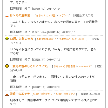
ず、あまり…
回答期限：終了
| | 回答数(42) | 2014/04/24
おへその消毒液
[
赤ちゃんのお世話
>
お手入れ
]
｜閲覧数(203,025)
こんにちわ。いつもすみません。 おへその消毒の事で １か月検診
で も…
回答期限：終了
| あおぞらさん | 回答数(32) | 2008/11/15
33週、お腹の出方
[
妊娠中の体の変化
>
妊娠9ヵ月（32～35週）
]
｜閲覧数
(202,716)
いつもお世話になっております。9ヶ月、33週の初マタです。 前々
からな…
回答期限：終了
| | 回答数(34) | 2010/07/11
一歳児の首のしこりについて。
[
赤ちゃんの家庭看護
>
ホームケア
]
｜閲覧
数(201,441)
一歳二ヶ月の息子がいます。 一週間くらい前に気付いたのですが、
首筋…
回答期限：終了
| | 回答数(16) | 2010/08/28
妊娠中のエッチ
[
妊娠中の気がかり
>
妊娠中のセックス
]
｜閲覧数(201,063)
初めまして・妊娠中のエッチに ついて相談なんですが 不快に思われ
た方…