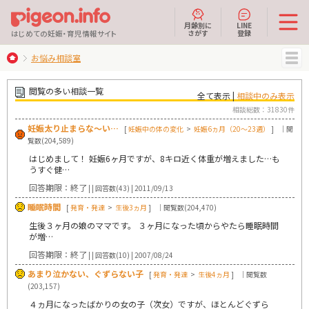
月齢別に
LINE
さがす
登録
はじめての妊娠・育児情報サイト
お悩み相談室
MENU
閲覧の多い相談一覧
全て表示 |
相談中のみ表示
相談総数：31830件
妊娠太り止まらな～い…
[
妊娠中の体の変化
>
妊娠6ヵ月（20～23週）
]
｜閲
覧数(204,589)
はじめまして！ 妊娠6ヶ月ですが、8キロ近く体重が増えました…も
うすぐ健…
回答期限：終了
| | 回答数(43) | 2011/09/13
睡眠時間
[
発育・発達
>
生後3ヵ月
]
｜閲覧数(204,470)
生後３ヶ月の娘のママです。 ３ヶ月になった頃からやたら睡眠時間
が増…
回答期限：終了
| | 回答数(10) | 2007/08/24
あまり泣かない、ぐずらない子
[
発育・発達
>
生後4ヵ月
]
｜閲覧数
(203,157)
４ヵ月になったばかりの女の子（次女）ですが、ほとんどぐずら