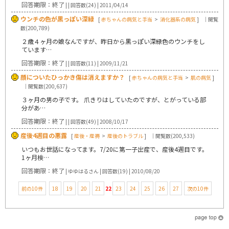
回答期限：終了
| | 回答数(24) | 2011/04/14
ウンチの色が黒っぽい深緑
[
赤ちゃんの病気と手当
>
消化器系の病気
]
｜閲覧
数(200,789)
２歳４ヶ月の娘なんですが、昨日から黒っぽい深緑色のウンチをし
ています…
回答期限：終了
| | 回答数(11) | 2009/11/21
顔についたひっかき傷は消えますか？
[
赤ちゃんの病気と手当
>
肌の病気
]
｜閲覧数(200,637)
３ヶ月の男の子です。 爪きりはしていたのですが、とがっている部
分があ…
回答期限：終了
| | 回答数(49) | 2008/10/17
産後4週目の悪露
[
産後・産褥
>
産後のトラブル
]
｜閲覧数(200,533)
いつもお世話になってます。7/20に第一子出産で、産後4週目です。
1ヶ月検…
回答期限：終了
| ゆゆはるさん | 回答数(19) | 2010/08/20
前の10件
18
19
20
21
22
23
24
25
26
27
次の10件