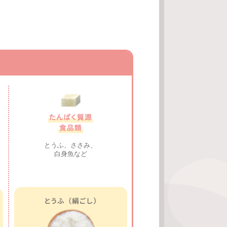
とうふ、ささみ、
白身魚など