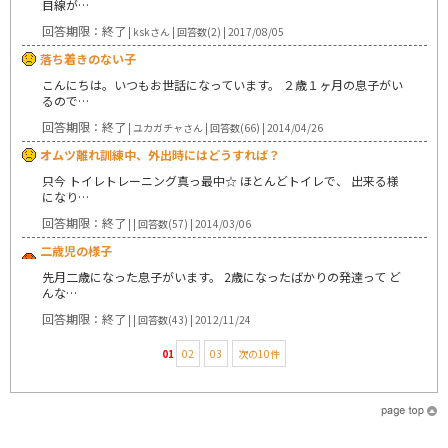
目線が…
回答期限：終了
| kskさん | 回答数(2) | 2017/08/05
落ち着きのない子
こんにちは。いつもお世話になっています。 ２歳１ヶ月の息子がい
るので…
回答期限：終了
| ユカガチャさん | 回答数(66) | 2014/04/26
オムツ離れ訓練中、外出時にはどうすれば？
只今 トイレトレーニング真っ最中☆ ほとんどトイレで、 出来る様
になり…
回答期限：終了
| | 回答数(57) | 2014/03/06
二歳児の様子
先月二歳になった息子がいます。 2歳になったばかりの発達って ど
んな…
回答期限：終了
| | 回答数(43) | 2012/11/24
01
02
03
次の10件