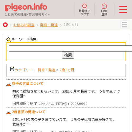
月齢別に
LINE
さがす
登録
はじめての妊娠・育児情報サイト
2歳1ヵ月
お悩み相談室
発育・発達
MENU
キーワード検索
カテゴリー
：
発育・発達
>
2歳1ヵ月
息子の言葉について
初めて投稿させてもらいます。 2歳1ヶ月の長男です。 うちの息子は
保育園…
回答期限：終了
| パセリさん | 回答数(1) | 2026/06/19
2歳言葉の発達ついて
2歳1ヶ月の男の子を育てています。 うちの子は救急車が好きで、
救急車が…
回答期限：終了
| ひーーーさん | 回答数(1) | 2025/01/22