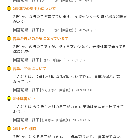
2歳遊びの集中力について
2歳1ヶ月な男の子を育てています。 支援センターや遊び場など玩具
がたく…
回答期限：終了
| ひーーーさん | 回答数(1) | 2025/01/17
言葉が遅いのが気になっています
2歳1ヶ月の男の子ですが、話す言葉が少なく、発達外来で通ってる
病院に療…
回答期限：終了
| Sさん | 回答数(1) | 2025/01/12
言葉、発達について
こんにちは。 2歳1ヶ月になる娘についてです。 言葉の遅れが気に
なってい…
回答期限：終了
| りちょさん | 回答数(1) | 2024/09/30
発達障害か…
こんにちは 今２歳１ヶ月の息子がいます 単語はまぁまぁ出てきて
おり、…
回答期限：終了
| ちゅさん | 回答数(1) | 2022/04/26
2歳1ヶ月 横目
2歳1ヶ月になる息子がいます。 一歳半辺りから、 言葉がでない、