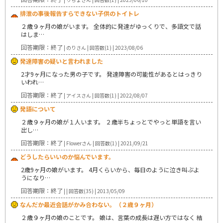
排泄の事後報告すらできない子供のトイトレ
２歳９ヶ月の娘がいます。 全体的に発達がゆっくりで、多語文で話
はしま…
回答期限：終了
| のりさん | 回答数(1) | 2023/08/06
発達障害の疑いと言われました
2才9ヶ月になった男の子です。 発達障害の可能性があるとはっきり
いわれ…
回答期限：終了
| アイスさん | 回答数(1) | 2022/08/07
発語について
２歳９ヶ月の娘が１人います。 ２歳半ちょっとでやっと単語を言い
出し…
回答期限：終了
| Flowerさん | 回答数(1) | 2021/09/21
どうしたらいいのか悩んでいます。
2歳9ヶ月の娘がいます。 4月くらいから、毎日のように泣き叫ぶよ
うになり…
回答期限：終了
| | 回答数(35) | 2013/05/09
なんだか最近会話がかみ合わない。（２歳９ヶ月）
２歳９ヶ月の娘のことです。 娘は、言葉の成長は遅い方ではなく 結