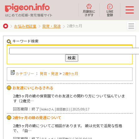
月齢別に
LINE
さがす
登録
はじめての妊娠・育児情報サイト
2歳9ヵ月
お悩み相談室
発育・発達
MENU
キーワード検索
カテゴリー
：
発育・発達
>
2歳9ヵ月
お友達にいじわるされる
2歳9ヶ月の娘の保育園でのお友達との関わり方について悩んでいま
す（2歳児…
回答期限：終了
| kokoさん | 回答数(1) | 2025/09/17
2歳9ヶ月の娘の発達について
2歳9ヶ月の娘についてご相談があります。 娘は元気で活発な性格
で、「自…
回答期限：終了
| りちょさん | 回答数(1) | 2025/06/10