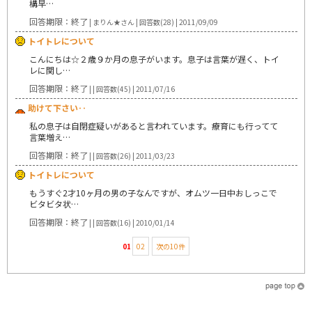
構早…
回答期限：終了
| まりん★さん | 回答数(28) | 2011/09/09
トイトレについて
こんにちは☆２歳９か月の息子がいます。息子は言葉が遅く、トイ
レに関し…
回答期限：終了
| | 回答数(45) | 2011/07/16
助けて下さい‥
私の息子は自閉症疑いがあると言われています。療育にも行ってて
言葉増え…
回答期限：終了
| | 回答数(26) | 2011/03/23
トイトレについて
もうすぐ2才10ヶ月の男の子なんですが、オムツ一日中おしっこで
ビタビタ状…
回答期限：終了
| | 回答数(16) | 2010/01/14
01
02
次の10件