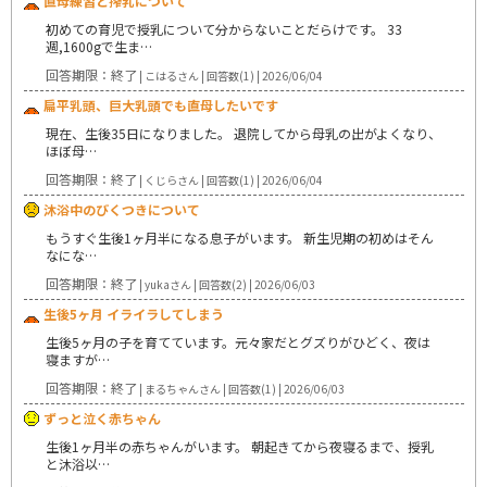
直母練習と搾乳について
初めての育児で授乳について分からないことだらけです。 33
週,1600gで生ま…
回答期限：終了
| こはるさん | 回答数(1) | 2026/06/04
扁平乳頭、巨大乳頭でも直母したいです
現在、生後35日になりました。 退院してから母乳の出がよくなり、
ほぼ母…
回答期限：終了
| くじらさん | 回答数(1) | 2026/06/04
沐浴中のびくつきについて
もうすぐ生後1ヶ月半になる息子がいます。 新生児期の初めはそん
なにな…
回答期限：終了
| yukaさん | 回答数(2) | 2026/06/03
生後5ヶ月 イライラしてしまう
生後5ヶ月の子を育てています。元々家だとグズりがひどく、夜は
寝ますが…
回答期限：終了
| まるちゃんさん | 回答数(1) | 2026/06/03
ずっと泣く赤ちゃん
生後1ヶ月半の赤ちゃんがいます。 朝起きてから夜寝るまで、授乳
と沐浴以…