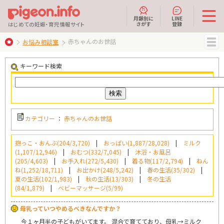
月齢別に
LINE
さがす
登録
はじめての妊娠・育児情報サイト
赤ちゃんのお世話
お悩み相談室
MENU
キーワード検索
カテゴリー
：
赤ちゃんのお世話
抱っこ・おんぶ(204/3,720)
|
おっぱい(1,887/28,028)
|
ミルク
(1,107/12,946)
|
おむつ(332/7,045)
|
沐浴・お風呂
(205/4,603)
|
お手入れ(272/5,430)
|
着る物(117/2,794)
|
ねん
ね(1,252/18,711)
|
お出かけ(248/5,242)
|
春の生活(35/302)
|
夏の生活(102/1,983)
|
秋の生活(13/303)
|
冬の生活
(84/1,879)
|
ベビーマッサージ(5/99)
母乳っていつやめるべきなんですか？
今１ヶ月半の子どもがいてます。 混合で育てており、母乳→ミルク