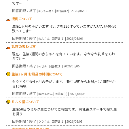
です…
回答期限：終了
| aちゃんさん | 回答数(2) | 2026/06/06
授乳について
生後1ヶ月の子がいます ミルクを120作っていますがだいたい40-50
残ってしま…
回答期限：終了
| のんさん | 回答数(1) | 2026/06/06
乳首の吸わせ方
現在、生後2週間の赤ちゃんを育てています。 なかなか乳首をくわ
えても…
回答期限：終了
| めさん | 回答数(1) | 2026/06/05
生後3ヶ月 お風呂の時間について
もうすぐ生後4ヶ月の子がいます。 新生児期からお風呂は15時半か
ら16時頃…
回答期限：終了
| natsu.さん | 回答数(1) | 2026/06/05
ミルク量について
生後50日のミルク量についてご相談です。 母乳後スケールで授乳量
を測り…
回答期限：終了
| りりさん | 回答数(1) | 2026/06/05