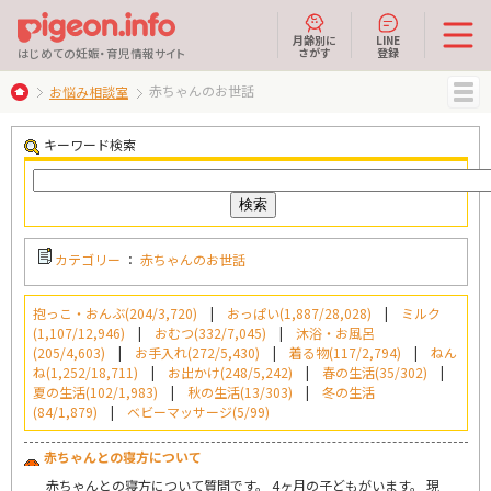
月齢別に
LINE
さがす
登録
はじめての妊娠・育児情報サイト
赤ちゃんのお世話
お悩み相談室
MENU
キーワード検索
カテゴリー
：
赤ちゃんのお世話
抱っこ・おんぶ(204/3,720)
|
おっぱい(1,887/28,028)
|
ミルク
(1,107/12,946)
|
おむつ(332/7,045)
|
沐浴・お風呂
(205/4,603)
|
お手入れ(272/5,430)
|
着る物(117/2,794)
|
ねん
ね(1,252/18,711)
|
お出かけ(248/5,242)
|
春の生活(35/302)
|
夏の生活(102/1,983)
|
秋の生活(13/303)
|
冬の生活
(84/1,879)
|
ベビーマッサージ(5/99)
赤ちゃんとの寝方について
赤ちゃんとの寝方について質問です。 4ヶ月の子どもがいます。 現