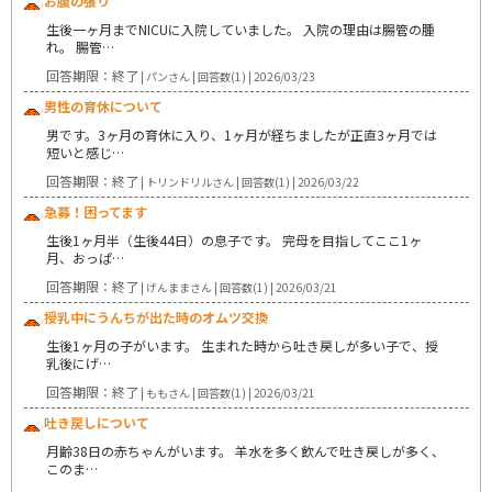
お腹の張り
生後一ヶ月までNICUに入院していました。 入院の理由は腸管の腫
れ。 腸管…
回答期限：終了
| パンさん | 回答数(1) | 2026/03/23
男性の育休について
男です。3ヶ月の育休に入り、1ヶ月が経ちましたが正直3ヶ月では
短いと感じ…
回答期限：終了
| トリンドリルさん | 回答数(1) | 2026/03/22
急募！困ってます
生後1ヶ月半（生後44日）の息子です。 完母を目指してここ1ヶ
月、おっぱ…
回答期限：終了
| げんままさん | 回答数(1) | 2026/03/21
授乳中にうんちが出た時のオムツ交換
生後1ヶ月の子がいます。 生まれた時から吐き戻しが多い子で、授
乳後にげ…
回答期限：終了
| ももさん | 回答数(1) | 2026/03/21
吐き戻しについて
月齢38日の赤ちゃんがいます。 羊水を多く飲んで吐き戻しが多く、
このま…