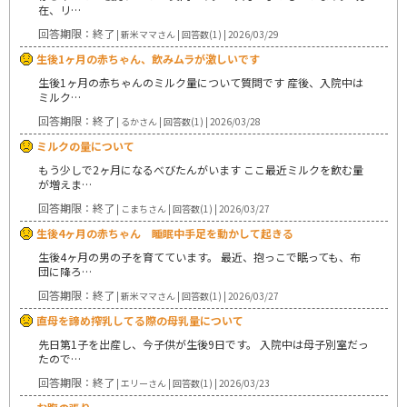
在、リ…
回答期限：終了
| 新米ママさん | 回答数(1) | 2026/03/29
生後1ヶ月の赤ちゃん、飲みムラが激しいです
生後1ヶ月の赤ちゃんのミルク量について質問です 産後、入院中は
ミルク…
回答期限：終了
| るかさん | 回答数(1) | 2026/03/28
ミルクの量について
もう少しで2ヶ月になるべびたんがいます ここ最近ミルクを飲む量
が増えま…
回答期限：終了
| こまちさん | 回答数(1) | 2026/03/27
生後4ヶ月の赤ちゃん 睡眠中手足を動かして起きる
生後4ヶ月の男の子を育てています。 最近、抱っこで眠っても、布
団に降ろ…
回答期限：終了
| 新米ママさん | 回答数(1) | 2026/03/27
直母を諦め搾乳してる際の母乳量について
先日第1子を出産し、今子供が生後9日です。 入院中は母子別室だっ
たので…
回答期限：終了
| エリーさん | 回答数(1) | 2026/03/23