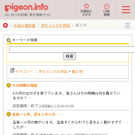
月齢別に
LINE
さがす
登録
はじめての妊娠・育児情報サイト
着る物
お悩み相談室
赤ちゃんのお世話
MENU
キーワード検索
カテゴリー
：
赤ちゃんのお世話
>
着る物
今の時期の服装
5カ月の女の子を育てています。 皆さんは今の時期は何を着せてい
ますか？…
回答期限：終了
| | 回答数(1) | 2020/10/08
生後一ヶ月、足をジタバタ……
生後一ヶ月の娘がいます。 生後すぐからわりと足をよく動かす子で
したが…
回答期限：終了
| 実家の猫に会いたいさん | 回答数(0) | 2020/02/13