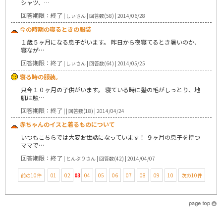
シャツ、…
回答期限：終了
| しぃさん | 回答数(58) | 2014/06/28
今の時期の寝るときの服装
１歳５ヶ月になる息子がいます。 昨日から夜寝てるとき暑いのか、
寝なが…
回答期限：終了
| しぃさん | 回答数(64) | 2014/05/25
寝る時の服装。
只今１０ヶ月の子供がいます。 寝ている時に髪の毛がしっとり、地
肌は触…
回答期限：終了
| | 回答数(18) | 2014/04/24
赤ちゃんのイスと着るものについて
いつもこちらでは大変お世話になっています！ ９ヶ月の息子を持つ
ママで…
回答期限：終了
| とんぶりさん | 回答数(42) | 2014/04/07
前の10件
01
02
03
04
05
06
07
08
09
10
次の10件