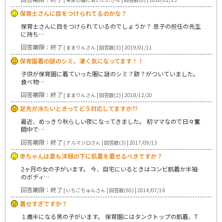
保育士さんに目をつけられてるのかな？
保育士さんに目をつけられているのでしょうか？ 息子の担任の先生
に持ち…
回答期限：終了
| ままりんさん | 回答数(3) | 2019/01/11
保育園着の謎のシミ。凄く気になってます！！
子供が保育園に着ていった服に謎のシミ？跡？がついていました。
食べ物…
回答期限：終了
| ままりんさん | 回答数(2) | 2018/12/20
足先が冷たいときってどう対応してますか⁇
最近、めっきり秋らしい夜になってきました。 初ママなので日々奮
闘中で…
回答期限：終了
| アルマジロさん | 回答数(3) | 2017/09/13
赤ちゃんは夏も洋服の下に肌着を着せるべきですか？
2ヶ月の女の子がいます。 今、自宅にいるときはコンビ肌着か半袖
のボディ…
回答期限：終了
| いちごちゅんさん | 回答数(65) | 2014/07/16
着せすぎですか？
１歳半になる男の子がいます。 保育園にはタンクトップの肌着、T