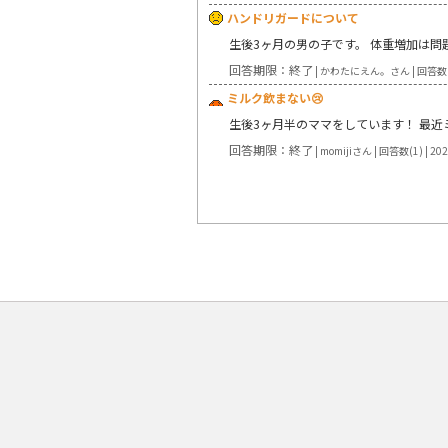
ハンドリガードについて
生後3ヶ月の男の子です。 体重増加は問
回答期限：終了
| かわたにえん。さん | 回答数(1) 
ミルク飲まない😢
生後3ヶ月半のママをしています！ 最
回答期限：終了
| momijiさん | 回答数(1) | 20