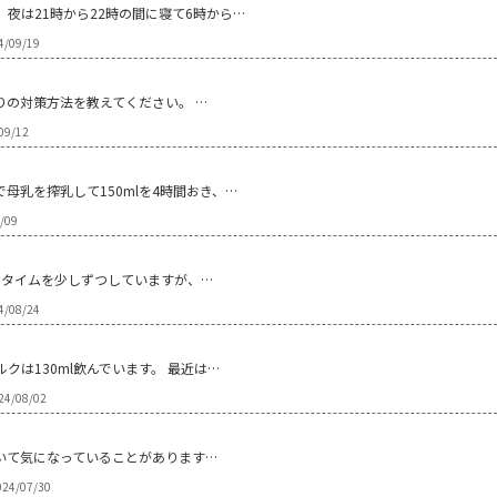
。夜は21時から22時の間に寝て6時から…
4/09/19
りの対策方法を教えてください。 …
09/12
母乳を搾乳して150mlを4時間おき、…
/09
ータイムを少しずつしていますが、…
4/08/24
クは130ml飲んでいます。 最近は…
24/08/02
ついて気になっていることがあります…
24/07/30