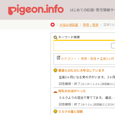
はじめての妊娠・育児情報サ
生後3ヵ
お悩み相談室
発育・発達
キーワード検索
カテゴリー
：
発育・発達
>
生後3ヵ月
着替えのたびに大号泣しています
生後2ヶ月になる男の子がいます。 2ヶ
回答期限：終了
| おこわくんさん | 回答数(1) | 
母乳の分泌がへった
ミルクよりの混合で育ててます。 最近
回答期限：終了
| ゆうさん | 回答数(1) | 2024/
ミルクの量と回数