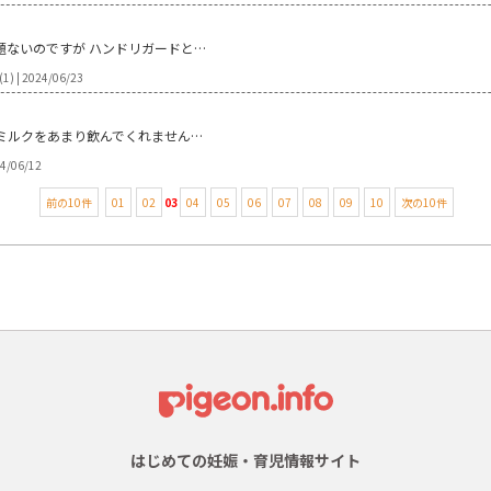
題ないのですが ハンドリガードと…
| 2024/06/23
近ミルクをあまり飲んでくれません…
24/06/12
前の10件
01
02
03
04
05
06
07
08
09
10
次の10件
はじめての妊娠・育児情報サイト