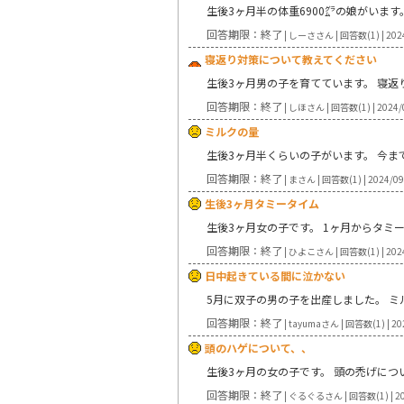
生後3ヶ月半の体重6900㌘の娘がいます
回答期限：終了
| しーささん | 回答数(1) | 202
寝返り対策について教えてください
生後3ヶ月男の子を育てています。 寝返
回答期限：終了
| しほさん | 回答数(1) | 2024/
ミルクの量
生後3ヶ月半くらいの子がいます。 今まで
回答期限：終了
| まさん | 回答数(1) | 2024/09
生後3ヶ月タミータイム
生後3ヶ月女の子です。 1ヶ月からタミ
回答期限：終了
| ひよこさん | 回答数(1) | 202
日中起きている間に泣かない
5月に双子の男の子を出産しました。 ミル
回答期限：終了
| tayumaさん | 回答数(1) | 20
頭のハゲについて、、
生後3ヶ月の女の子です。 頭の禿げに
回答期限：終了
| ぐるぐるさん | 回答数(1) | 20