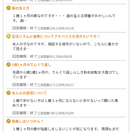
歯の生え方
１歳１ヶ月の娘なのですが・・・ 歯の生える順番がおかしいんで
す。 歯…
回答期限：終了
| | 回答数(26) | 2008/10/18
生活リズムと食事についてアドバイスを頂きたいです☆
友人の子なのですが、相談する相手がいないので、こちらに書かせ
て頂きま…
回答期限：終了
| | 回答数(9) | 2008/08/09
1歳1ヶ月のでんぐり返し
先週から娘1歳1ヶ月が、でんぐり返しらしき斜め前転を大喜びでし
ています…
回答期限：終了
| | 回答数(17) | 2008/06/12
あんよの迷信について
１歳で歩かない子は１歳３ヶ月にならないと歩かないって聞いた事
あります…
回答期限：終了
| | 回答数(38) | 2008/06/09
指差しはいつから？
１歳１ヶ月の娘が指差しをしないことが気になります。 発語もまだ