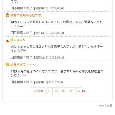
です。…
回答期限：終了
| | 回答数(28) | 2008/06/02
多動？な娘が心配です。
初めてこちらで質問します。よろしくお願いします。活発な子ども
ってみん…
回答期限：終了
| | 回答数(18) | 2008/05/31
指しゃぶり…
あとちょっとで１歳２ヵ月なる息子なんですが、気が付いたらずー
っと右手…
回答期限：終了
| | 回答数(15) | 2008/05/29
少食すぎて・・・
1歳1ヶ月の息子のことなんですが、産まれた時から母乳を飲む量が
少なく、…
回答期限：終了
| | 回答数(7) | 2007/09/30
前の10件
01
02
03
04
05
06