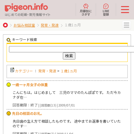
月齢別に
LINE
さがす
登録
はじめての妊娠・育児情報サイト
１歳1ヵ月
お悩み相談室
発育・発達
MENU
キーワード検索
カテゴリー
：
発育・発達
>
１歳1ヵ月
一歳一ヶ月女子の体重
こんにちは。はじめまして 三児のママのたんぽぽです。 ただ今カ
ナダ在…
回答期限：終了
| | 回答数(13) | 2009/07/01
先日の相談のお礼。
先日歯の生え方で相談したものです。 途中までお返事を書いていた
のです…
回答期限：終了
| | 回答数(7) | 2008/11/06