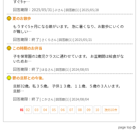
すぐ9ヶ…
回答期限：2025/05/31
| ぷさん | 回答数(1) | 2025/05/28
夏のお散歩
もうすぐ5ヶ月になる娘がいます。 急に暑くなり、お散歩にいくの
が難しい…
回答期限：終了
| さくらさん | 回答数(1) | 2025/05/21
この時期のお弁当
子を保育園の2歳児クラスに通わせています。 お盆期間は給食がな
いためお…
回答期限：終了
| はるさん | 回答数(1) | 2024/08/05
鬱の旦那との今後。
旦那32歳。私３５歳。 子供１３歳、１１歳、５歳の３人います。
旦那…
回答期限：終了
| こかさん | 回答数(1) | 2024/08/04
01
02
03
04
05
06
07
08
09
10
次の10件