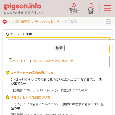
月齢別に
LINE
さがす
登録
はじめての妊娠・育児情報サイト
夏の生活
お悩み相談室
赤ちゃんのお世話
MENU
キーワード検索
カテゴリー
：
赤ちゃんのお世話
>
夏の生活
３ヶ月ベビーの室内の過ごし方
0〜２ヶ月ぐらいまでの間に室内にいたにもかかわらず日焼け（肌
が出てる…
回答期限：2026/08/18
| aちゃんさん | 回答数(1) | 2026/08/04
「そう」という名前について
「そう」という名前についてです。（実際には漢字の名前です） 会
話の中…
回答期限：終了
| ゆうさん | 回答数(1) | 2025/09/03