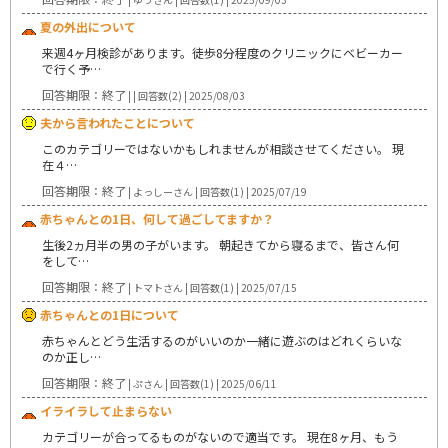
夏の外出について
来週4ヶ月検診があります。徒歩8分程度のクリニックにベビーカー
で行く予…
回答期限：終了
| | 回答数(2) | 2025/08/03
夫から言われたことについて
このカテゴリーではないかもしれませんが相談させてください。 現
在４…
回答期限：終了
| よっしーさん | 回答数(1) | 2025/07/19
赤ちゃんとの1日、何して過ごしてますか？
生後2ヵ月半の男の子がいます。 朝起きてから寝るまで、皆さん何
をして…
回答期限：終了
| トマトさん | 回答数(1) | 2025/07/15
赤ちゃんとの1日について
赤ちゃんとどう生活するのがいいのか一緒に遊ぶのはどれくらいな
のか正し…
回答期限：終了
| ぷさん | 回答数(1) | 2025/06/11
イライラして止まらない
カテゴリーが合ってるものがないので適当です。 現在8ヶ月、もう