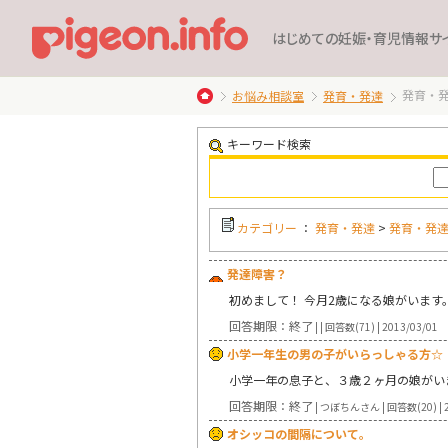
はじめての妊娠・育児情報サ
発育・
お悩み相談室
発育・発達
キーワード検索
カテゴリー
：
発育・発達
>
発育・発
発達障害？
初めまして！ 今月2歳になる娘がいます
回答期限：終了
| | 回答数(71) | 2013/03/01
小学一年生の男の子がいらっしゃる方☆
小学一年の息子と、３歳２ヶ月の娘がい
回答期限：終了
| つぼちんさん | 回答数(20) | 2
オシッコの間隔について。