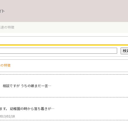
イト
発達の特徴
達の特徴
。 相談ですが うちの娘まだ一言…
ます。 幼稚園の時から落ち着きが…
013/02/18