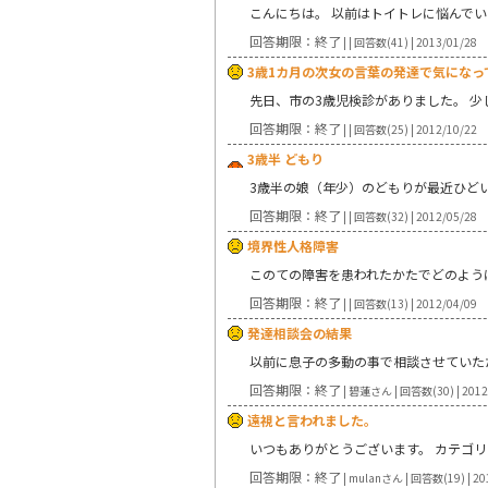
こんにちは。 以前はトイトレに悩んで
回答期限：終了
| | 回答数(41) | 2013/01/28
3歳1カ月の次女の言葉の発達で気になっ
先日、市の3歳児検診がありました。 
回答期限：終了
| | 回答数(25) | 2012/10/22
3歳半 どもり
3歳半の娘（年少）のどもりが最近ひど
回答期限：終了
| | 回答数(32) | 2012/05/28
境界性人格障害
このての障害を患われたかたでどのよう
回答期限：終了
| | 回答数(13) | 2012/04/09
発達相談会の結果
以前に息子の多動の事で相談させていた
回答期限：終了
| 碧蓮さん | 回答数(30) | 2012
遠視と言われました。
いつもありがとうございます。 カテゴ
回答期限：終了
| mulanさん | 回答数(19) | 20