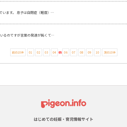
でいます。 息子は自閉症（軽度）…
がいるのですが言葉の発達が鈍くて…
前の10件
01
02
03
04
05
06
07
08
09
10
次の10件
はじめての妊娠・育児情報サイト