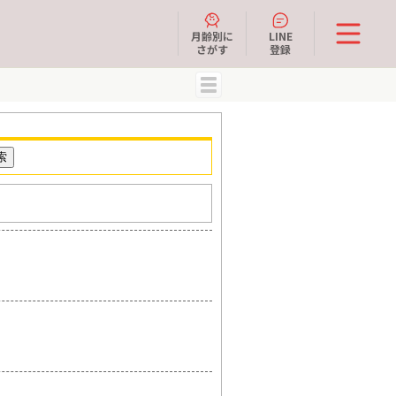
月齢別に
LINE
さがす
登録
MENU