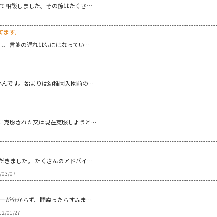
いて相談しました。その節はたくさ…
てます。
少し、言葉の遅れは気にはなってい…
いんです。始まりは幼稚園入園前の…
に克服された又は現在克服しようと…
だきました。 たくさんのアドバイ…
/03/07
リーが分からず、間違ったらすみま…
12/01/27