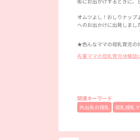
街にお出かけするときに、
オムツよし！おしりナップ
へのお出かけに出発しまし
★色んなママの母乳育児の
先輩ママの母乳育児体験談
関連キーワード
外出先の授乳
母乳授乳マ