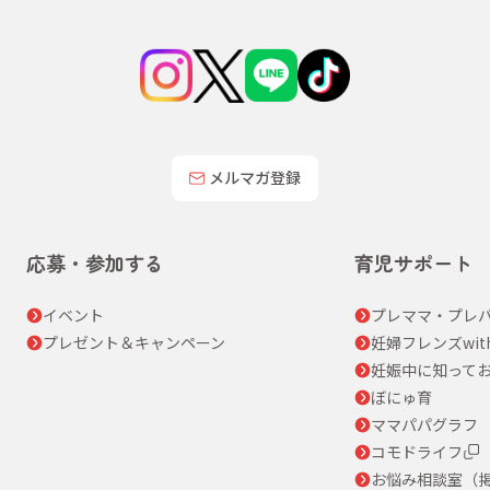
メルマガ登録
応募・参加する
育児サポート
イベント
プレママ・プレパ
プレゼント＆キャンペーン
妊婦フレンズwit
妊娠中に知って
ぼにゅ育
ママパパグラフ
コモドライフ
お悩み相談室（