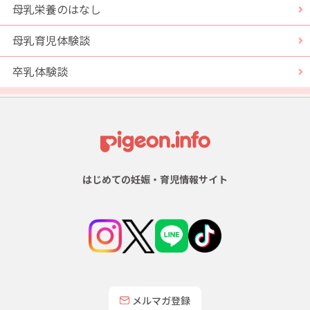
母乳栄養のはなし
母乳育児体験談
卒乳体験談
はじめての妊娠・育児情報サイト
メルマガ登録