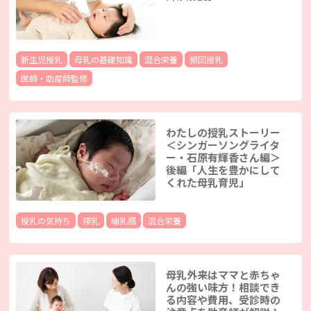
新生児授乳
母乳の基礎知識
混合栄養
頻回授乳
医師・助産師監修
わたしの授乳ストーリー
＜シンガーソングライタ
ー・石原有輝香さん編＞
後編「人生を豊かにして
くれた母乳育児」
授乳の気持ち
搾乳
哺乳瓶
混合栄養
母乳外来はママと赤ちゃ
んの強い味方！相談でき
る内容や費用、受診時の