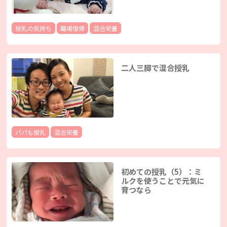
授乳の気持ち
職場復帰
混合栄養
二人三脚で混合授乳
パパも授乳
混合栄養
初めての授乳（5）：ミ
ルクを使うことで元気に
育つなら