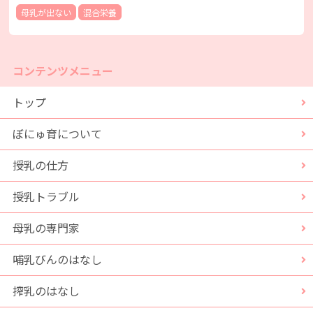
母乳が出ない
混合栄養
コンテンツメニュー
トップ
ぼにゅ育について
授乳の仕方
授乳トラブル
母乳の専門家
哺乳びんのはなし
搾乳のはなし