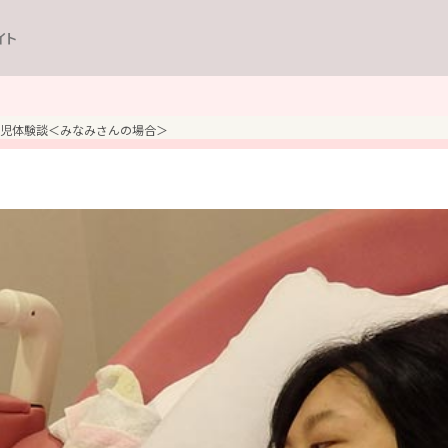
イト
児体験談＜みなみさんの場合＞