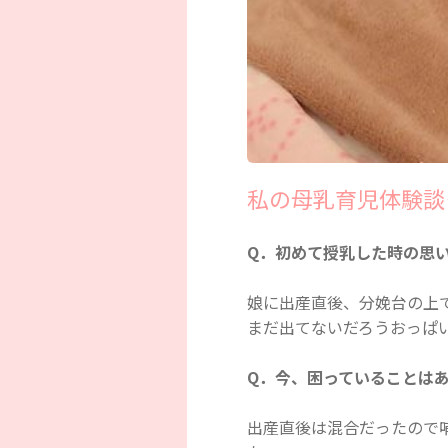
私の母乳育児体験談
Q．初めて授乳した時の思
娘に出産直後、分娩台の上
まだ出てないだろうおっぱ
Q．今、困っていることは
出産直後は混合だったので