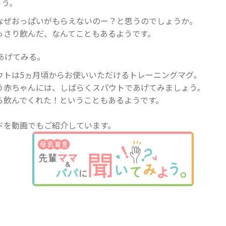
らう。
なぜおっぱいがもらえないのー？と思うのでしょうか。
っさり飲んだ、なんてこともあるようです。
あげてみる。
ウトは5ヵ月頃からお使いいただけるトレーニングマグ。
う赤ちゃんには、しばらくスパウトであげてみましょう。
ら飲んでくれた！ということもあるようです。
ドを動画でもご紹介しています。