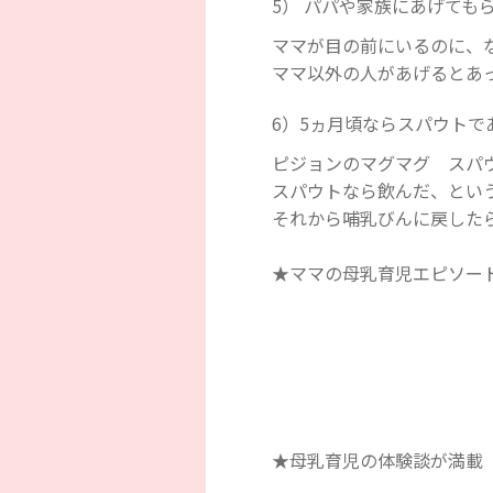
5） パパや家族にあげても
ママが目の前にいるのに、
ママ以外の人があげるとあ
6）5ヵ月頃ならスパウトで
ピジョンのマグマグ スパ
スパウトなら飲んだ、とい
それから哺乳びんに戻した
★ママの母乳育児エピソー
★母乳育児の体験談が満載