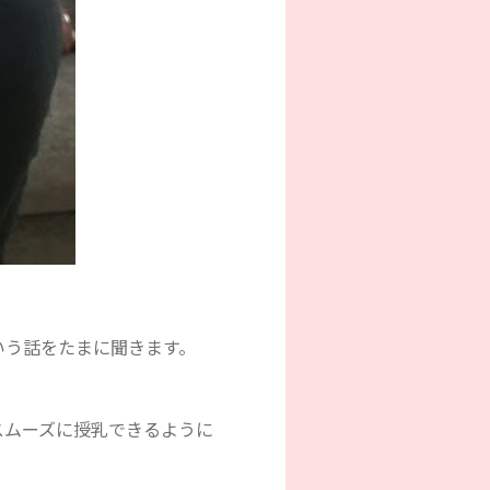
いう話をたまに聞きます。
スムーズに授乳できるように