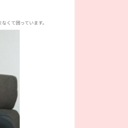
まなくて困っています。