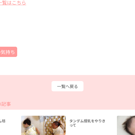
一覧はこちら
の気持ち
一覧へ戻る
の記事
ん坊
タンデム授乳をやりき
って