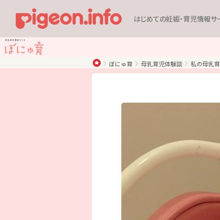
はじめての妊娠・育児情報サ
ぼにゅ育
母乳育児体験談
私の母乳育