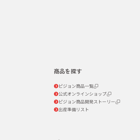
商品を探す
ピジョン商品一覧
公式オンラインショップ
ピジョン商品開発ストーリー
出産準備リスト