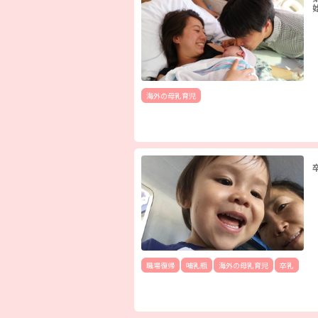
海外の母乳育児
職場復帰
哺乳瓶
海外の母乳育児
卒乳