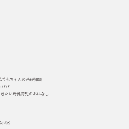
パ 赤ちゃんの基礎知識
hパパ
おきたい母乳育児のおはなし
掲示板）