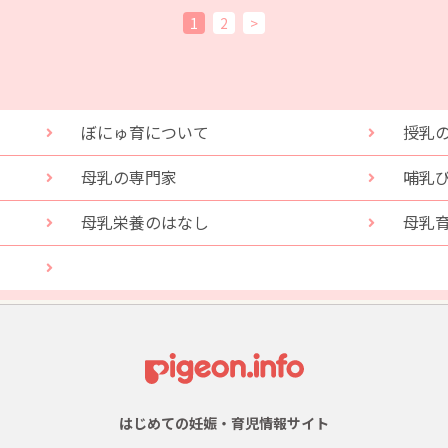
1
2
>
ぼにゅ育について
授乳
母乳の専門家
哺乳
母乳栄養のはなし
母乳
はじめての妊娠・育児情報サイト