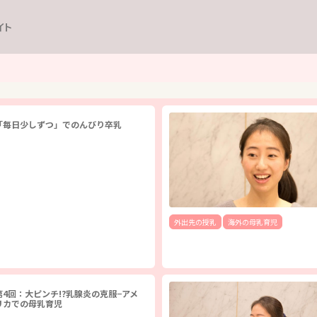
イト
「毎日少しずつ」でのんびり卒乳
外出先の授乳
海外の母乳育児
第4回：大ピンチ!?乳腺炎の克服−アメ
リカでの母乳育児