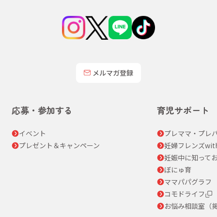
メルマガ登録
応募・参加する
育児サポート
イベント
プレママ・プレパ
プレゼント＆キャンペーン
妊婦フレンズwit
妊娠中に知って
ぼにゅ育
ママパパグラフ
コモドライフ
お悩み相談室（