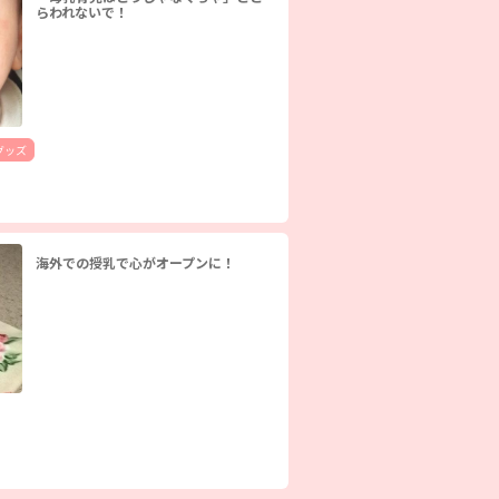
らわれないで！
グッズ
海外での授乳で心がオープンに！