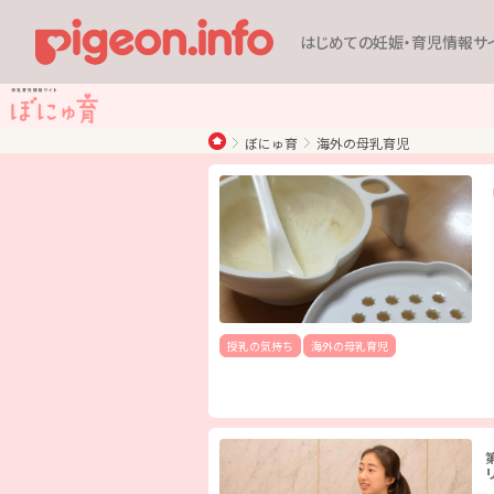
はじめての妊娠・育児情報サ
ぼにゅ育
海外の母乳育児
授乳の気持ち
海外の母乳育児