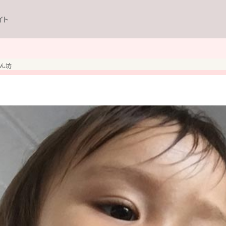
イト
ん坊