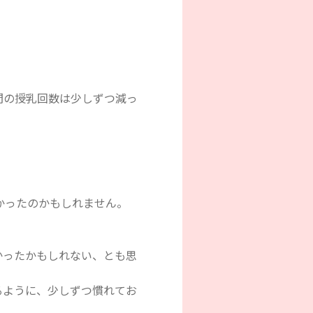
間の授乳回数は少しずつ減っ
かったのかもしれません。
かったかもしれない、とも思
るように、少しずつ慣れてお