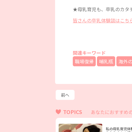
★母乳育児も、卒乳のカタ
皆さんの卒乳体験談はこち
関連キーワード
職場復帰
哺乳瓶
海外
前へ
TOPICS
あなたにおすすめ
私の母乳育児体