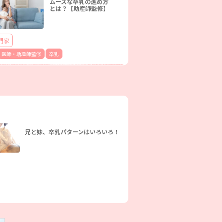
ムーズな卒乳の進め方
とは？【助産師監修】
門家
医師・助産師監修
卒乳
兄と妹、卒乳パターンはいろいろ！