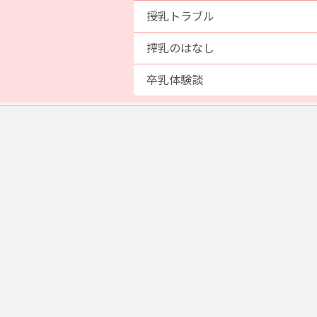
授乳トラブル
搾乳のはなし
卒乳体験談