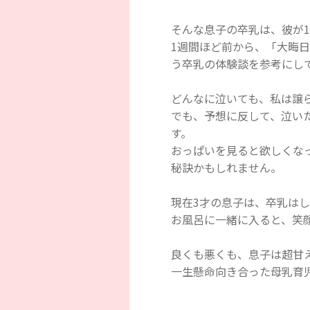
そんな息子の卒乳は、彼が1
1週間ほど前から、「大晦
う卒乳の体験談を参考にし
どんなに泣いても、私は譲
でも、予想に反して、泣い
す。
おっぱいを見ると欲しくな
秘訣かもしれません。
現在3才の息子は、卒乳は
お風呂に一緒に入ると、笑
良くも悪くも、息子は超甘
一生懸命向き合った母乳育