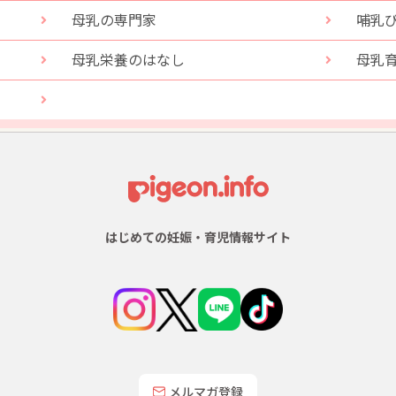
母乳の専門家
哺乳
母乳栄養のはなし
母乳
はじめての妊娠・育児情報サイト
メルマガ登録