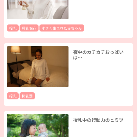
搾乳
母乳保存
小さく生まれた赤ちゃん
夜中のカチカチおっぱい
は…
搾乳
搾乳器
授乳中の行動力のヒミツ