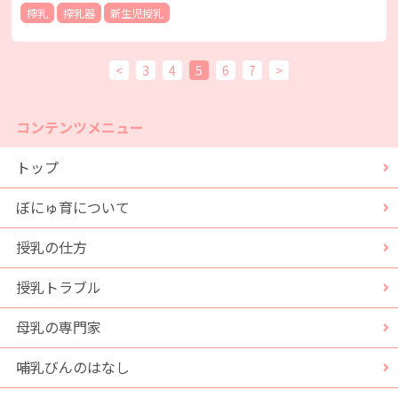
搾乳
搾乳器
新生児授乳
<
3
4
5
6
7
>
コンテンツメニュー
トップ
ぼにゅ育について
授乳の仕方
授乳トラブル
母乳の専門家
哺乳びんのはなし