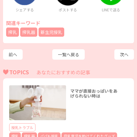
シェアする
ポストする
LINEで送る
関連キーワード
搾乳
搾乳器
新生児授乳
前へ
一覧へ戻る
次へ
TOPICS
あなたにおすすめの記事
ママが直接おっぱいをあ
げられない時は
授乳トラブル
搾乳
搾乳器
パパも授乳
母乳育児を助けてくれたグッズ