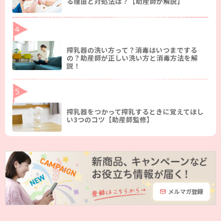
る理由と対処法は？【助産師が解説】
搾乳器の洗い方って？消毒はいつまでする
の？助産師が正しい洗い方と消毒方法を解
説！
搾乳器をつかって搾乳するときに覚えてほし
い3つのコツ【助産師監修】