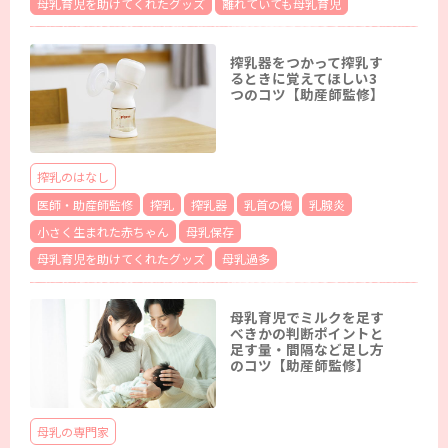
母乳育児を助けてくれたグッズ
離れていても母乳育児
搾乳器をつかって搾乳す
るときに覚えてほしい3
つのコツ【助産師監修】
搾乳のはなし
医師・助産師監修
搾乳
搾乳器
乳首の傷
乳腺炎
小さく生まれた赤ちゃん
母乳保存
母乳育児を助けてくれたグッズ
母乳過多
母乳育児でミルクを足す
べきかの判断ポイントと
足す量・間隔など足し方
のコツ【助産師監修】
母乳の専門家