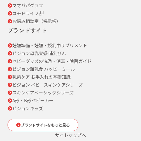
ママパパグラフ
コモドライフ
お悩み相談室（掲示板）
ブランドサイト
妊娠準備・妊娠・授乳中サプリメント
ピジョン母乳実感 哺乳びん
ベビーグッズの洗浄・消毒・除菌ガイド
ピジョン離乳食 ハッピーミール
乳歯ケア お手入れの基礎知識
ピジョン ベビースキンケアシリーズ
スキンケアベーシックシリーズ
A形・B形ベビーカー
ピジョンキッズ
ブランドサイトをもっと見る
サイトマップへ