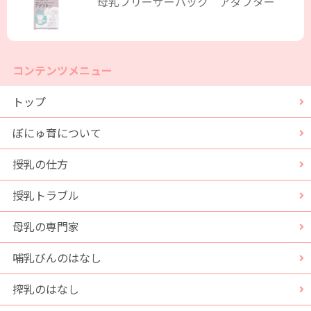
母乳フリーザーパック アダプター
コンテンツメニュー
トップ
ぼにゅ育について
授乳の仕方
授乳トラブル
母乳の専門家
哺乳びんのはなし
搾乳のはなし