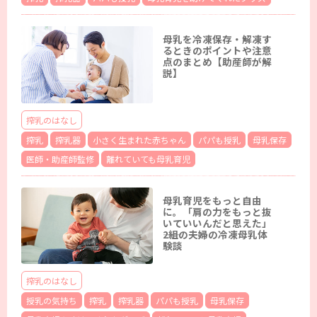
母乳を冷凍保存・解凍す
るときのポイントや注意
点のまとめ【助産師が解
説】
搾乳のはなし
搾乳
搾乳器
小さく生まれた赤ちゃん
パパも授乳
母乳保存
医師・助産師監修
離れていても母乳育児
母乳育児をもっと自由
に。「肩の力をもっと抜
いていいんだと思えた」
――2組の夫婦の冷凍母乳体
験談
搾乳のはなし
授乳の気持ち
搾乳
搾乳器
パパも授乳
母乳保存