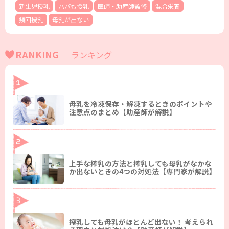
新生児授乳
パパも授乳
医師・助産師監修
混合栄養
頻回授乳
母乳が出ない
RANKING
ランキング
母乳を冷凍保存・解凍するときのポイントや
注意点のまとめ【助産師が解説】
上手な搾乳の方法と搾乳しても母乳がなかな
か出ないときの4つの対処法【専門家が解説】
搾乳しても母乳がほとんど出ない！ 考えられ