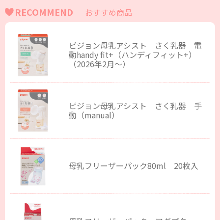
RECOMMEND
おすすめ商品
ピジョン母乳アシスト さく乳器 電
動handy fit+（ハンディフィット+）
（2026年2月～）
ピジョン母乳アシスト さく乳器 手
動（manual）
母乳フリーザーパック80ml 20枚入