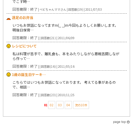
でこす時…
回答期限：終了
| ベビちゃんママさん | 回答数(19) | 2011/07/03
遠足のお弁当
いつもお世話になってますm(_ _)m今回もよろしくお願いします。
明後日保育…
回答期限：終了
| | 回答数(21) | 2011/06/09
レシピについて
私は料理が苦手で、離乳食も、本をみたりしながら悪戦苦闘しなが
ら作って…
回答期限：終了
| | 回答数(16) | 2011/05/16
1歳の誕生日ケーキ…
こちらではいつもお世話になっております。 考えてる事があるの
で、相談…
回答期限：終了
| | 回答数(23) | 2010/11/25
01
02
03
04
次の10件