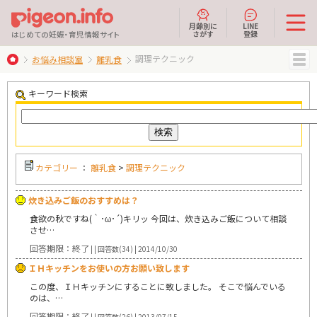
月齢別に
LINE
さがす
登録
はじめての妊娠・育児情報サイト
調理テクニック
お悩み相談室
離乳食
MENU
キーワード検索
カテゴリー
：
離乳食
>
調理テクニック
炊き込みご飯のおすすめは？
食欲の秋ですね(｀･ω･´)キリッ 今回は、炊き込みご飯について相談
させ…
回答期限：終了
| | 回答数(34) | 2014/10/30
ＩＨキッチンをお使いの方お願い致します
この度、ＩＨキッチンにすることに致しました。 そこで悩んでいる
のは、…
回答期限：終了
| | 回答数(26) | 2013/07/15