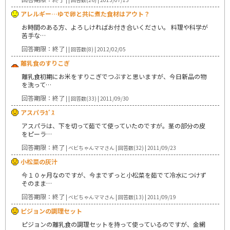
アレルギー…ゆで卵と共に煮た食材はアウト？
お時間のある方、よろしければお付き合いください。 料理や科学が
苦手な…
回答期限：終了
| | 回答数(8) | 2012/02/05
離乳食のすりこぎ
離乳食初期にお米をすりこぎでつぶすと思いますが、今日新品の物
を洗って…
回答期限：終了
| | 回答数(33) | 2011/09/30
アスパラｶﾞｽ
アスパラは、下を切って茹でて使っていたのですが。茎の部分の皮
をピーラ…
回答期限：終了
| ベビちゃんママさん | 回答数(32) | 2011/09/23
小松菜の灰汁
今１０ヶ月なのですが、今までずっと小松菜を茹でて冷水につけず
そのまま…
回答期限：終了
| ベビちゃんママさん | 回答数(13) | 2011/09/19
ピジョンの調理セット
ピジョンの離乳食の調理セットを持って使っているのですが、金網