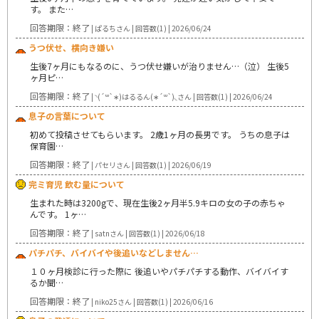
す。 また…
回答期限：終了
| ぱるちさん | 回答数(1) | 2026/06/24
うつ伏せ、横向き嫌い
生後7ヶ月にもなるのに、うつ伏せ嫌いが治りません…（泣） 生後5
ヶ月ピ…
回答期限：終了
| ◝(´꒳`∗)はるるん(∗´꒳`)◟さん | 回答数(1) | 2026/06/24
息子の言葉について
初めて投稿させてもらいます。 2歳1ヶ月の長男です。 うちの息子は
保育園…
回答期限：終了
| パセリさん | 回答数(1) | 2026/06/19
完ミ育児 飲む量について
生まれた時は3200gで、現在生後2ヶ月半5.9キロの女の子の赤ちゃ
んです。 1ヶ…
回答期限：終了
| satnさん | 回答数(1) | 2026/06/18
パチパチ、バイバイや後追いなどしません…
１０ヶ月検診に行った際に 後追いやパチパチする動作、バイバイす
るか聞…
回答期限：終了
| niko25さん | 回答数(1) | 2026/06/16