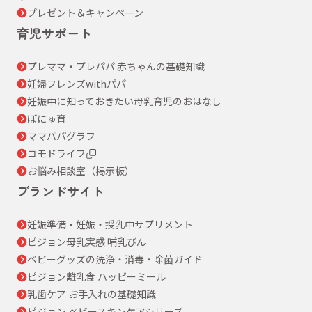
プレゼント＆キャンペーン
育児サポート
プレママ・プレパパ 赤ちゃんの基礎知識
妊婦フレンズwithパパ
妊娠中に知っておきたい母乳育児のおはなし
ぼにゅ育
ママパパグラフ
コモドライフ
お悩み相談室（掲示板）
ブランドサイト
妊娠準備・妊娠・授乳中サプリメント
ピジョン母乳実感 哺乳びん
ベビーグッズの洗浄・消毒・除菌ガイド
ピジョン離乳食 ハッピーミール
乳歯ケア お手入れの基礎知識
ピジョン ベビースキンケアシリーズ