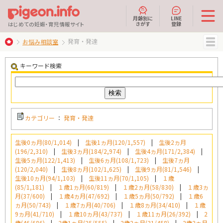
月齢別に
LINE
さがす
登録
はじめての妊娠・育児情報サイト
発育・発達
お悩み相談室
MENU
キーワード検索
カテゴリー
：
発育・発達
生後0ヵ月(80/1,014)
|
生後1ヵ月(120/1,557)
|
生後2ヵ月
(196/2,310)
|
生後3ヵ月(184/2,974)
|
生後4ヵ月(171/2,384)
|
生後5ヵ月(122/1,413)
|
生後6ヵ月(108/1,723)
|
生後7ヵ月
(120/2,040)
|
生後8ヵ月(102/1,625)
|
生後9ヵ月(81/1,546)
|
生後10ヵ月(94/1,103)
|
生後11ヵ月(70/1,105)
|
１歳
(85/1,181)
|
１歳1ヵ月(60/819)
|
１歳2ヵ月(58/830)
|
１歳3ヵ
月(37/600)
|
１歳4ヵ月(47/692)
|
１歳5ヵ月(50/792)
|
１歳6
ヵ月(50/743)
|
１歳7ヵ月(40/706)
|
１歳8ヵ月(34/410)
|
１歳
9ヵ月(41/710)
|
１歳10ヵ月(43/737)
|
１歳11ヵ月(26/392)
|
2
歳(46/686)
|
2歳1ヵ月(25/555)
|
2歳2ヵ月(31/458)
|
2歳3ヵ月