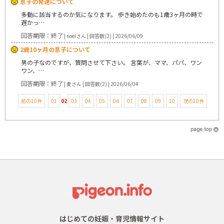
息子の発達について
多動に該当するのか気になります。 歩き始めたのも1歳3ヶ月の時で
遅かっ…
回答期限：終了
| noelさん | 回答数(2) | 2026/06/09
2歳10ヶ月の息子について
男の子なのですが、質問させて下さい。 言葉が、ママ、パパ、ワン
ワン、…
回答期限：終了
| 麦さん | 回答数(2) | 2026/06/04
前の10件
01
02
03
04
05
06
07
08
09
10
次の10件
はじめての妊娠・育児情報サイト