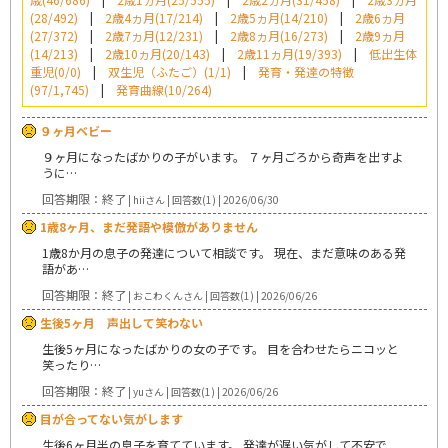
(28/492)
|
2歳4ヵ月(17/214)
|
2歳5ヵ月(14/210)
|
2歳6ヵ月
(27/372)
|
2歳7ヵ月(12/231)
|
2歳8ヵ月(16/273)
|
2歳9ヵ月
(14/213)
|
2歳10ヵ月(20/143)
|
2歳11ヵ月(19/393)
|
低出生体
重児(0/0)
|
双生児（ふたご）(1/1)
|
発育・発達の特徴
(97/1,745)
|
発育曲線(10/264)
９ヶ月ベビー
９ヶ月になったばかりの子がいます。 ７ヶ月ごろから奇声を出すよ
うに…
回答期限：終了
| hiiさん | 回答数(1) | 2026/06/30
1歳8ヶ月、まだ発語や模倣がありません
1歳8か月の息子の発達について相談です。 現在、まだ意味のある発
語があ…
回答期限：終了
| おこわくんさん | 回答数(1) | 2026/06/26
生後5ヶ月 声出して笑わない
生後5ヶ月になったばかりの女の子です。 目を合わせたらニコッと
笑ったり…
回答期限：終了
| yuさん | 回答数(1) | 2026/06/26
目が合ってない気がします
生後6ヶ月半の息子を育てています。 発達が遅い気がして不安で