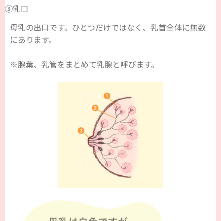
③乳口
母乳の出口です。ひとつだけではなく、乳首全体に無数
にあります。
※腺葉、乳管をまとめて乳腺と呼びます。