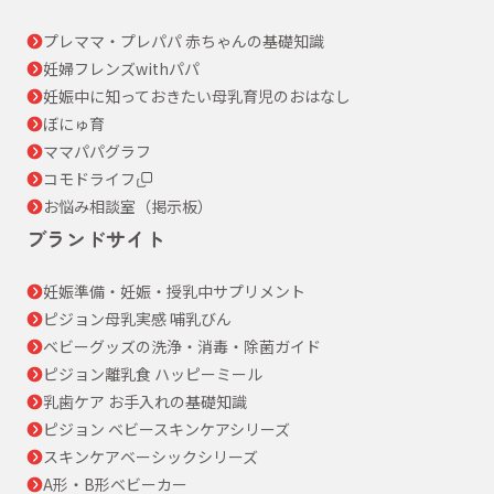
プレママ・プレパパ 赤ちゃんの基礎知識
妊婦フレンズwithパパ
妊娠中に知っておきたい母乳育児のおはなし
ぼにゅ育
ママパパグラフ
コモドライフ
お悩み相談室（掲示板）
ブランドサイト
妊娠準備・妊娠・授乳中サプリメント
ピジョン母乳実感 哺乳びん
ベビーグッズの洗浄・消毒・除菌ガイド
ピジョン離乳食 ハッピーミール
乳歯ケア お手入れの基礎知識
ピジョン ベビースキンケアシリーズ
スキンケアベーシックシリーズ
A形・B形ベビーカー