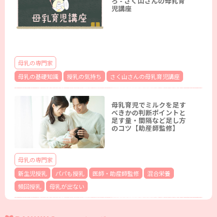
ろ - さく山さんの母乳育
児講座
母乳の専門家
母乳の基礎知識
授乳の気持ち
さく山さんの母乳育児講座
母乳育児でミルクを足す
べきかの判断ポイントと
足す量・間隔など足し方
のコツ【助産師監修】
母乳の専門家
新生児授乳
パパも授乳
医師・助産師監修
混合栄養
頻回授乳
母乳が出ない