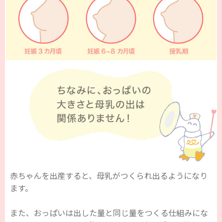
赤ちゃんを出産すると、母乳がつくられ出るようになり
ます。
また、おっぱいは出した量と同じ量をつくる仕組みにな