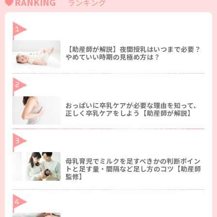
RANKING
ランキング
【助産師が解説】夜間授乳はいつまで必要？
やめていい時期の見極め方は？
おっぱいに卒乳ケアが必要な理由を知って、
正しく卒乳ケアをしよう【助産師が解説】
母乳育児でミルクを足すべきかの判断ポイン
トと足す量・間隔など足し方のコツ【助産師
監修】