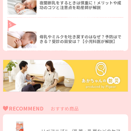
夜間断乳をするときは慎重に！メリットや成
功のコツと注意点を助産師が解説
母乳やミルクを吐き戻すのはなぜ？予防はで
きる？受診の目安は？【小児科医が解説】
RECOMMEND
おすすめ商品
リペアニプル（乳首・乳房などのケア