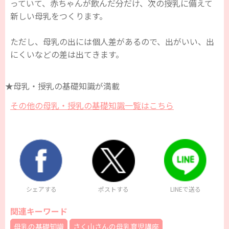
っていて、赤ちゃんが飲んだ分だけ、次の授乳に備えて
新しい母乳をつくります。
ただし、母乳の出には個人差があるので、出がいい、出
にくいなどの差は出てきます。
★母乳・授乳の基礎知識が満載
その他の母乳・授乳の基礎知識一覧はこちら
シェアする
ポストする
LINEで送る
関連キーワード
母乳の基礎知識
さく山さんの母乳育児講座