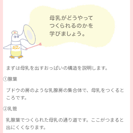
まずは母乳を出すおっぱいの構造を説明します。
①腺葉
ブドウの房のような乳腺房の集合体で、母乳をつくると
ころです。
②乳管
乳腺葉でつくられた母乳の通り道です。ここがつまると
出にくくなります。