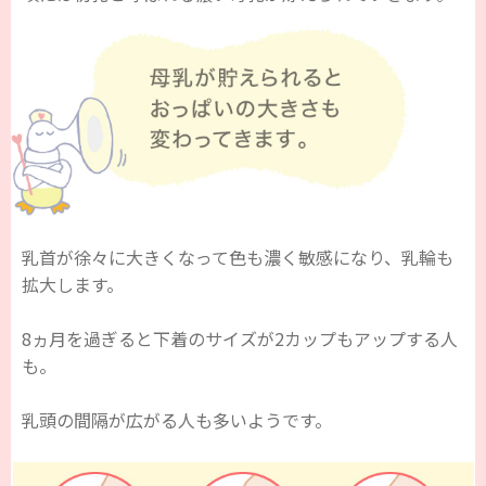
乳首が徐々に大きくなって色も濃く敏感になり、乳輪も
拡大します。
8ヵ月を過ぎると下着のサイズが2カップもアップする人
も。
乳頭の間隔が広がる人も多いようです。