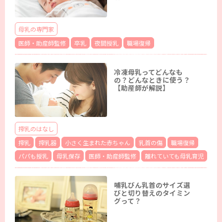
母乳の専門家
医師・助産師監修
卒乳
夜間授乳
職場復帰
冷凍母乳ってどんなも
の？どんなときに使う？
【助産師が解説】
搾乳のはなし
搾乳
搾乳器
小さく生まれた赤ちゃん
乳首の傷
職場復帰
パパも授乳
母乳保存
医師・助産師監修
離れていても母乳育児
哺乳びん乳首のサイズ選
びと切り替えのタイミン
グって？