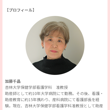
【プロフィール】
加藤千晶
杏林大学保健学部看護学科 准教授
助産師として約10年大学病院にて勤務。その後、看護・
助産教育に約15年携わり、産科病院にて看護部長を経
験。現在、杏林大学保健学部看護学科准教授として助産