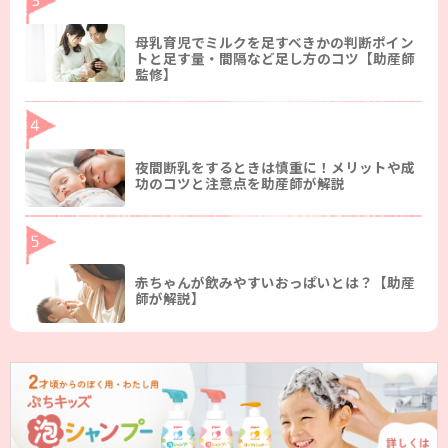
母乳育児でミルクを足すべきかの判断ポイン
トと足す量・間隔など足し方のコツ【助産師
監修】
夜間断乳をするときは慎重に！メリットや成
功のコツと注意点を助産師が解説
赤ちゃんが飲みやすいおっぱいとは？【助産
師が解説】