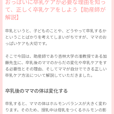
おっぱいに卒乳ケアが必要な理由を知っ
て、正しく卒乳ケアをしよう【助産師が
解説】
卒乳というと、子どものことや、どうやって卒乳するか
ということばかりを考えてしまいがちですが、ママのお
っぱいケアも大切です。
そこで今回は、助産師であり杏林大学の准教授である加
藤先生に、卒乳後のママのからだの変化や卒乳ケアをす
る必要性とその理由、そしてママが自分でできる正しい
卒乳ケア方法について解説していただきました。
卒乳後のママの体は変化する
卒乳すると、ママの体はホルモンバランスが大きく変わ
ります。そのため、授乳中は母乳をつくるホルモンの影