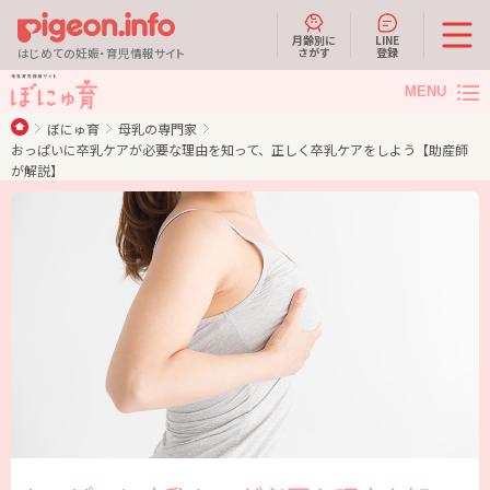
月齢別に
LINE
さがす
登録
はじめての妊娠・育児情報サイト
MENU
ぼにゅ育
母乳の専門家
おっぱいに卒乳ケアが必要な理由を知って、正しく卒乳ケアをしよう【助産師
が解説】