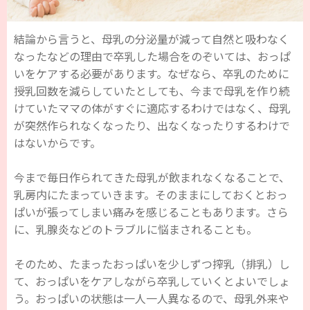
結論から言うと、母乳の分泌量が減って自然と吸わなく
なったなどの理由で卒乳した場合をのぞいては、おっぱ
いをケアする必要があります。なぜなら、卒乳のために
授乳回数を減らしていたとしても、今まで母乳を作り続
けていたママの体がすぐに適応するわけではなく、母乳
が突然作られなくなったり、出なくなったりするわけで
はないからです。
今まで毎日作られてきた母乳が飲まれなくなることで、
乳房内にたまっていきます。そのままにしておくとおっ
ぱいが張ってしまい痛みを感じることもあります。さら
に、乳腺炎などのトラブルに悩まされることも。
そのため、たまったおっぱいを少しずつ搾乳（排乳）し
て、おっぱいをケアしながら卒乳していくとよいでしょ
う。おっぱいの状態は一人一人異なるので、母乳外来や