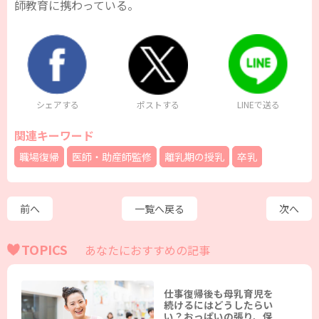
師教育に携わっている。
シェアする
ポストする
LINEで送る
関連キーワード
職場復帰
医師・助産師監修
離乳期の授乳
卒乳
前へ
一覧へ戻る
次へ
TOPICS
あなたにおすすめの記事
仕事復帰後も母乳育児を
続けるにはどうしたらい
い？おっぱいの張り、保