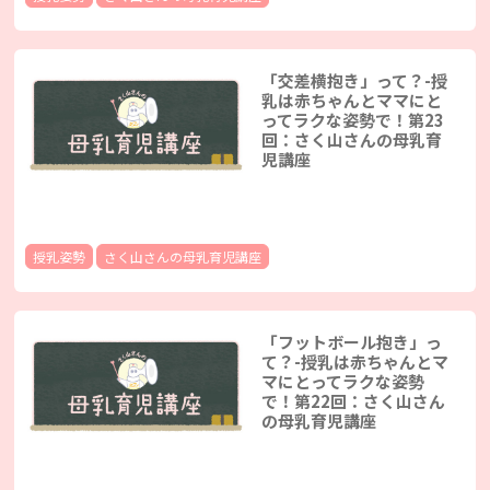
「交差横抱き」って？-授
乳は赤ちゃんとママにと
ってラクな姿勢で！第23
回：さく山さんの母乳育
児講座
授乳姿勢
さく山さんの母乳育児講座
「フットボール抱き」っ
て？-授乳は赤ちゃんとマ
マにとってラクな姿勢
で！第22回：さく山さん
の母乳育児講座