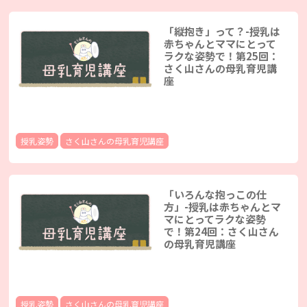
「縦抱き」って？-授乳は
赤ちゃんとママにとって
ラクな姿勢で！第25回：
さく山さんの母乳育児講
座
授乳姿勢
さく山さんの母乳育児講座
「いろんな抱っこの仕
方」-授乳は赤ちゃんとマ
マにとってラクな姿勢
で！第24回：さく山さん
の母乳育児講座
授乳姿勢
さく山さんの母乳育児講座