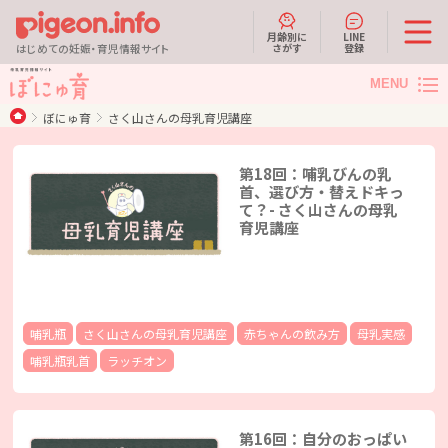
月齢別に
LINE
さがす
登録
はじめての妊娠・育児情報サイト
MENU
ぼにゅ育
さく山さんの母乳育児講座
第18回：哺乳びんの乳
首、選び方・替えドキっ
て？- さく山さんの母乳
育児講座
哺乳瓶
さく山さんの母乳育児講座
赤ちゃんの飲み方
母乳実感
哺乳瓶乳首
ラッチオン
第16回：自分のおっぱい