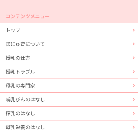
コンテンツメニュー
トップ
ぼにゅ育について
授乳の仕方
授乳トラブル
母乳の専門家
哺乳びんのはなし
搾乳のはなし
母乳栄養のはなし