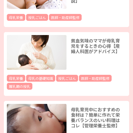
説】
母乳栄養
授乳ごはん
医師・助産師監修
貧血気味のママが母乳育
児をするときの心得【産
婦人科医がアドバイス】
母乳栄養
母乳の基礎知識
授乳ごはん
医師・助産師監修
離乳期の授乳
母乳育児中におすすめの
食材は？簡単に作れて栄
養バランスのいい料理は
コレ【管理栄養士監修】