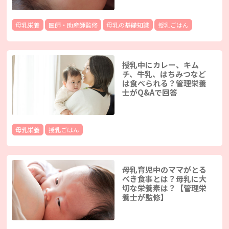
母乳栄養
医師・助産師監修
母乳の基礎知識
授乳ごはん
授乳中にカレー、キム
チ、牛乳、はちみつなど
は食べられる？管理栄養
士がQ&Aで回答
母乳栄養
授乳ごはん
母乳育児中のママがとる
べき食事とは？母乳に大
切な栄養素は？【管理栄
養士が監修】