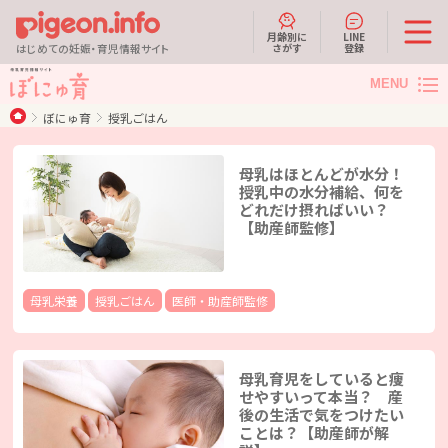
月齢別に
LINE
さがす
登録
はじめての妊娠・育児情報サイト
MENU
ぼにゅ育
授乳ごはん
母乳はほとんどが水分！
授乳中の水分補給、何を
どれだけ摂ればいい？
【助産師監修】
母乳栄養
授乳ごはん
医師・助産師監修
母乳育児をしていると痩
せやすいって本当？ 産
後の生活で気をつけたい
ことは？【助産師が解