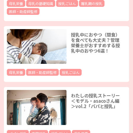
母乳栄養
母乳の基礎知識
授乳ごはん
離乳期の授乳
医師・助産師監修
授乳中におやつ（間食）
を食べても大丈夫？管理
栄養士がおすすめする授
乳中のおやつ6選！
母乳栄養
医師・助産師監修
授乳ごはん
わたしの授乳ストーリー
＜モデル・asacoさん編
＞vol.2「パパと授乳」