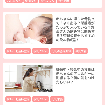
パパも授乳
夜間授乳
授乳ごはん
母乳栄養
赤ちゃんに適した母乳っ
て？よく出る？栄養素が
たっぷり入っている？お
母さんの飲み物は関係す
る？管理栄養士おすすめ
の飲み物6選！
医師・助産師監修
授乳ごはん
母乳の基礎知識
母乳栄養
妊娠中・授乳中の食事は
赤ちゃんのアレルギーに
影響する？何に気をつけ
たらいい？
医師・助産師監修
授乳ごはん
母乳栄養