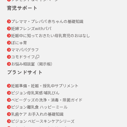
育児サポート
プレママ・プレパパ 赤ちゃんの基礎知識
妊婦フレンズwithパパ
妊娠中に知っておきたい母乳育児のおはなし
ぼにゅ育
ママパパグラフ
コモドライフ
お悩み相談室（掲示板）
ブランドサイト
妊娠準備・妊娠・授乳中サプリメント
ピジョン母乳実感 哺乳びん
ベビーグッズの洗浄・消毒・除菌ガイド
ピジョン離乳食 ハッピーミール
乳歯ケア お手入れの基礎知識
ピジョン ベビースキンケアシリーズ