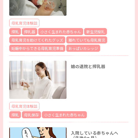
母乳育児体験談
搾乳
搾乳器
小さく生まれた赤ちゃん
新生児授乳
母乳育児を助けてくれたグッズ
離れていても母乳育児
妊娠中からできる母乳育児準備
おっぱいカレッジ
娘の退院と搾乳器
母乳育児体験談
搾乳
母乳保存
小さく生まれた赤ちゃん
入院している赤ちゃんへ
（生後0ヵ月）