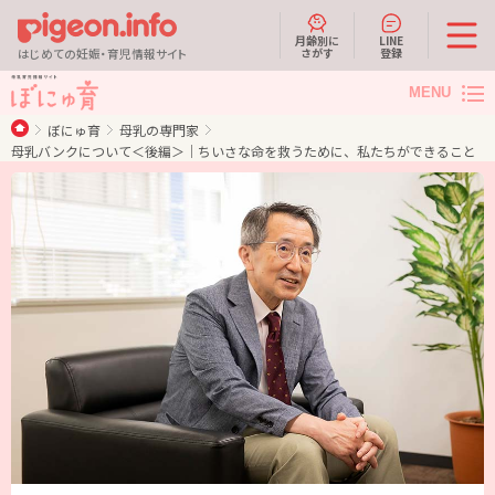
月齢別に
LINE
さがす
登録
はじめての妊娠・育児情報サイト
MENU
ぼにゅ育
母乳の専門家
母乳バンクについて＜後編＞｜ちいさな命を救うために、私たちができること