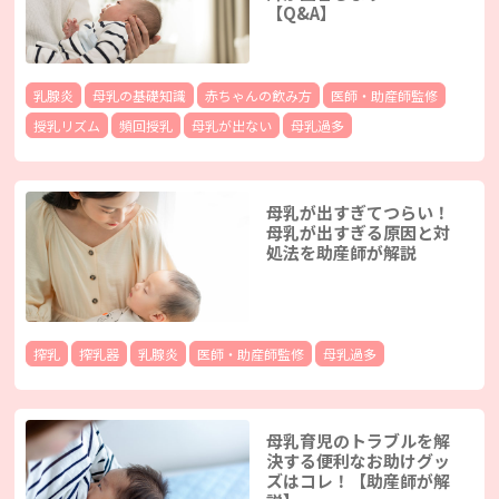
【Q&A】
乳腺炎
母乳の基礎知識
赤ちゃんの飲み方
医師・助産師監修
授乳リズム
頻回授乳
母乳が出ない
母乳過多
母乳が出すぎてつらい！
母乳が出すぎる原因と対
処法を助産師が解説
搾乳
搾乳器
乳腺炎
医師・助産師監修
母乳過多
母乳育児のトラブルを解
決する便利なお助けグッ
ズはコレ！【助産師が解