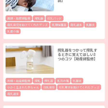
説】
医師・助産師監修
搾乳器
母乳パッド
母乳育児を助けてくれたグッズ
乳頭保護器
母乳過多
乳腺炎
乳首の傷
搾乳器をつかって搾乳す
るときに覚えてほしい3
つのコツ【助産師監修】
医師・助産師監修
搾乳
搾乳器
乳首の傷
乳腺炎
小さく生まれた赤ちゃん
母乳保存
母乳育児を助けてくれたグッズ
母乳過多