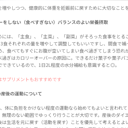
を増やしつつ、健康的に体重を妊娠前に戻すために大切なことを
ーをしない（食べすぎない）バランスのよい栄養摂取
めには、「主食」、「主菜」、「副菜」がそろった食事をとる
、3食それぞれの量を増やして調整してもいいですし、間食で補
め、食べてもすぐにお腹が空いてしまい食べ過ぎてしまう恐れ
べ過ぎはカロリーオーバーの原因に。できるだけ菓子や菓子パ
でできているので、1日2L程度の水分補給も意識すると◎。
はサプリメントもおすすめです
の産後の運動について
ば、体に負担をかけない程度の運動なら始めてもよいと言われて
、無理のない範囲でゆっくり行うことが大切です。産後のダイ
後は生活を元に戻す（活動を戻す）ことを優先して考えるとよ