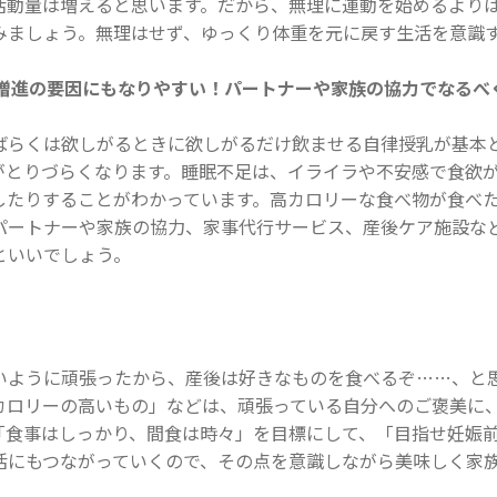
活動量は増えると思います。だから、無理に運動を始めるより
みましょう。無理はせず、ゆっくり体重を元に戻す生活を意識
増進の要因にもなりやすい！パートナーや家族の協力でなるべ
ばらくは欲しがるときに欲しがるだけ飲ませる自律授乳が基本
がとりづらくなります。睡眠不足は、イライラや不安感で食欲
したりすることがわかっています。高カロリーな食べ物が食べ
パートナーや家族の協力、家事代行サービス、産後ケア施設な
といいでしょう。
いように頑張ったから、産後は好きなものを食べるぞ……、と
カロリーの高いもの」などは、頑張っている自分へのご褒美に
「食事はしっかり、間食は時々」を目標にして、「目指せ妊娠
活にもつながっていくので、その点を意識しながら美味しく家