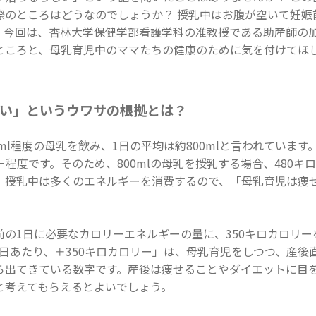
際のところはどうなのでしょうか？ 授乳中はお腹が空いて妊娠
。今回は、杏林大学保健学部看護学科の准教授である助産師の
ところと、母乳育児中のママたちの健康のために気を付けてほ
い」というウワサの根拠とは？
0ml程度の母乳を飲み、1日の平均は約800mlと言われていま
リー程度です。そのため、800mlの母乳を授乳する場合、480
、授乳中は多くのエネルギーを消費するので、「母乳育児は痩
前の1日に必要なカロリーエネルギーの量に、350キロカロリ
日あたり、＋350キロカロリー」は、母乳育児をしつつ、産後
ら出てきている数字です。産後は痩せることやダイエットに目
と考えてもらえるとよいでしょう。