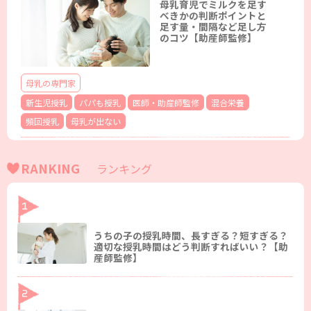
母乳育児でミルクを足す
べきかの判断ポイントと
足す量・間隔など足し方
のコツ【助産師監修】
母乳の専門家
新生児授乳
パパも授乳
医師・助産師監修
混合栄養
頻回授乳
母乳が出ない
RANKING
ランキング
うちの子の授乳時間、長すぎる？短すぎる？
適切な授乳時間はどう判断すればいい？【助
産師監修】