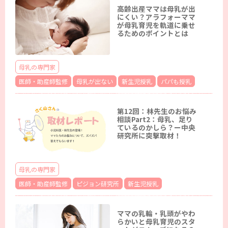
高齢出産ママは母乳が出
にくい？アラフォーママ
が母乳育児を軌道に乗せ
るためのポイントとは
母乳の専門家
医師・助産師監修
母乳が出ない
新生児授乳
パパも授乳
第12回：林先生のお悩み
相談Part2：母乳、足り
ているのかしら？ー中央
研究所に突撃取材！
母乳の専門家
医師・助産師監修
ピジョン研究所
新生児授乳
ママの乳輪・乳頭がやわ
らかいと母乳育児のスタ