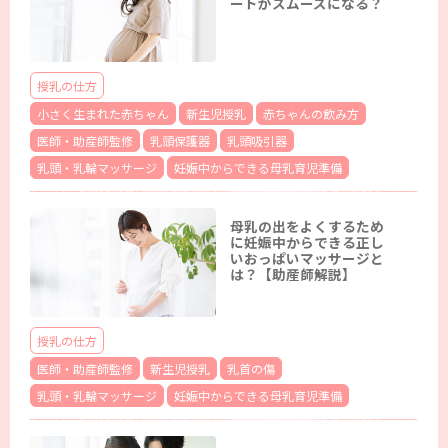
ートがスムーズになる？
授乳の仕方
小さく生まれた赤ちゃん
新生児授乳
赤ちゃんの飲み方
医師・助産師監修
乳頭保護器
乳頭吸引器
乳頭・乳輪マッサージ
妊娠中からできる母乳育児準備
母乳の出をよくするため
に妊娠中からできる正し
いおっぱいマッサージと
は？【助産師解説】
授乳の仕方
医師・助産師監修
新生児授乳
乳首の傷
乳頭・乳輪マッサージ
妊娠中からできる母乳育児準備