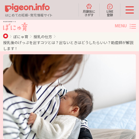
月齢別に
LINE
さがす
登録
はじめての妊娠・育児情報サイト
MENU
ぼにゅ育
授乳の仕方
授乳後のげっぷを出すコツとは？出ないときはどうしたらいい？助産師が解説
します！