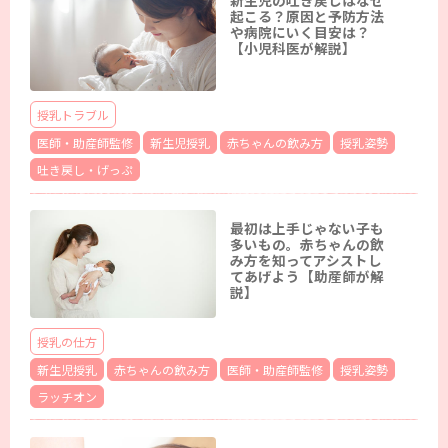
起こる？原因と予防方法
や病院にいく目安は？
【小児科医が解説】
授乳トラブル
医師・助産師監修
新生児授乳
赤ちゃんの飲み方
授乳姿勢
吐き戻し・げっぷ
最初は上手じゃない子も
多いもの。赤ちゃんの飲
み方を知ってアシストし
てあげよう【助産師が解
説】
授乳の仕方
新生児授乳
赤ちゃんの飲み方
医師・助産師監修
授乳姿勢
ラッチオン