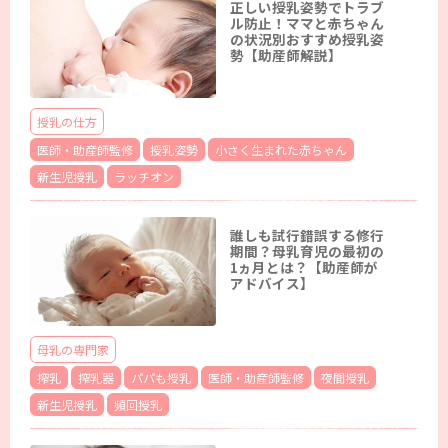
正しい授乳姿勢でトラブ
ル防止！ママと赤ちゃん
の状況別おすすめ授乳姿
勢【助産師解説】
授乳の仕方
医師・助産師監修
授乳姿勢
小さく生まれた赤ちゃん
新生児授乳
ラッチオン
誰しも試行錯誤する修行
期間？母乳育児の最初の
1ヵ月とは？【助産師が
アドバイス】
母乳の専門家
搾乳
搾乳器
パパも授乳
医師・助産師監修
夜間授乳
新生児授乳
頻回授乳