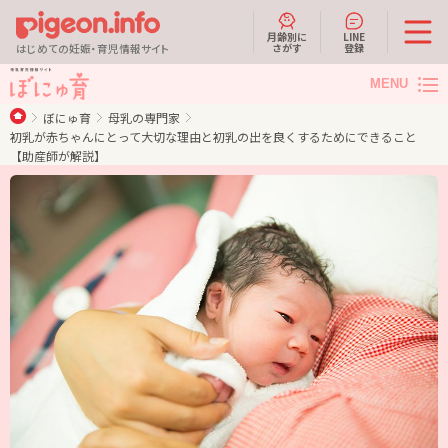
月齢別に
LINE
さがす
登録
はじめての妊娠・育児情報サイト
MENU
ぼにゅ育
母乳の専門家
初乳が赤ちゃんにとって大切な理由と初乳の出を良くするためにできること
【助産師が解説】