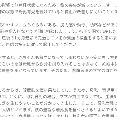
の影響で無月経状態になるため、鉄の喪失が減っていきます。
味の状態で母乳育児を続けていると貧血が改善しにくいこと
疲れやすい、立ちくらみがある、脱力感や動悸、頭痛などがあ
健診や婦人科などで医師に相談しましょう。帝王切開で出産し
、産後の1ヵ月健診で完治しているか貧血の検査をすると思いま
で、医師の指示に従って服用してください。
をすると、赤ちゃんも貧血になってしまわないか不安に思う方
くらいの間は母乳から鉄分を摂り入れることは少なく、妊娠中
必要量をまかなっています。そのため、貧血気味のママの母乳
ころからは、貯蔵鉄を使い果たしてしまうため、母乳、育児用
ます。とくに、母乳育児の場合、ママが貧血でなくても、生後6
欠乏を生じやすいことが分かってきました。そこで、母乳育児
が大切といえます。鉄の豊富な離乳食を食べさせるとよいです
れるので、育児用ミルクを飲ませたり、離乳食の調理に育児用