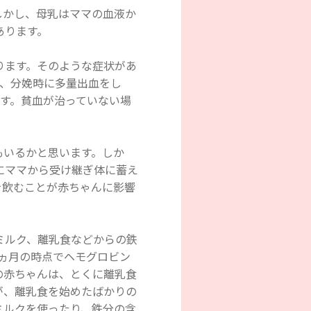
しかし、母乳はママの血液か
があります。
ります。そのような症状があ
た、分娩時に多量出血をし
す。貧血が治っていない場
もいるかと思います。しか
にママから受け継ぎ体に蓄え
を飲むことが赤ちゃんに影響
ミルク、離乳食などからの鉄
ヵ月の時点でヘモグロビン
の赤ちゃんは、とくに離乳食
が、離乳食を始めたばかりの
ミルクを使ったり、鉄分の含