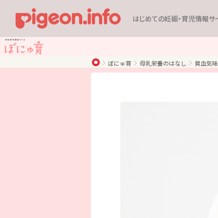
はじめての妊娠・育児情報サ
ぼにゅ育
母乳栄養のはなし
貧血気味