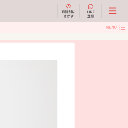
月齢別に
LINE
さがす
登録
MENU