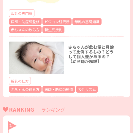
母乳の専門家
医師・助産師監修
ピジョン研究所
母乳の基礎知識
赤ちゃんの飲み方
新生児授乳
赤ちゃんが飲む量と月齢
って比例するもの？どう
して個人差があるの？
【助産師が解説】
授乳の仕方
赤ちゃんの飲み方
医師・助産師監修
授乳リズム
RANKING
ランキング