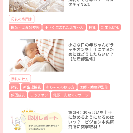
タディNo.2
母乳の専門家
医師・助産師監修
小さく生まれた赤ちゃん
搾乳
新生児授乳
小さな口の赤ちゃんがラ
ッチオンを上手にするた
めにはどうしたらいい？
【助産師監修】
授乳の仕方
搾乳
新生児授乳
赤ちゃんの飲み方
医師・助産師監修
頻回授乳
ラッチオン
乳頭・乳輪マッサージ
第2回：おっぱいを上⼿
に飲めるようになるのは
いつ？ーピジョン中央研
究所に突撃取材！