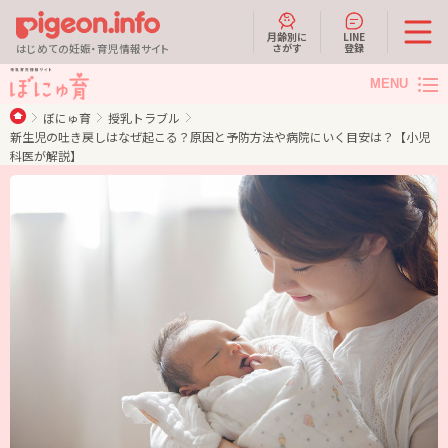
月齢別に
LINE
さがす
登録
はじめての妊娠・育児情報サイト
MENU
ぼにゅ育
授乳トラブル
新生児の吐き戻しはなぜ起こる？原因と予防方法や病院にいく目安は？【小児
科医が解説】