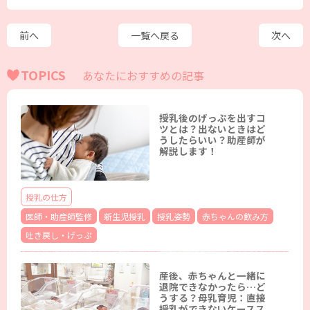
前へ
一覧へ戻る
次へ
TOPICS
あなたにおすすめの記事
授乳後のげっぷを出すコ
ツとは？出ないときはど
うしたらいい？助産師が
解説します！
授乳の仕方
医師・助産師監修
新生児授乳
授乳姿勢
赤ちゃんの飲み方
吐き戻し・げっぷ
産後、赤ちゃんと一緒に
退院できなかったら…ど
うする？母乳育児：直接
授乳ができないケースス