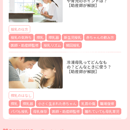
や育児のポイントは？
【助産師が解説】
授乳の仕方
授乳の気持ち
搾乳
搾乳器
新生児授乳
赤ちゃんの飲み方
医師・助産師監修
授乳リズム
頻回授乳
冷凍母乳ってどんなも
の？どんなときに使う？
【助産師が解説】
搾乳のはなし
搾乳
搾乳器
小さく生まれた赤ちゃん
乳首の傷
職場復帰
パパも授乳
母乳保存
医師・助産師監修
離れていても母乳育児