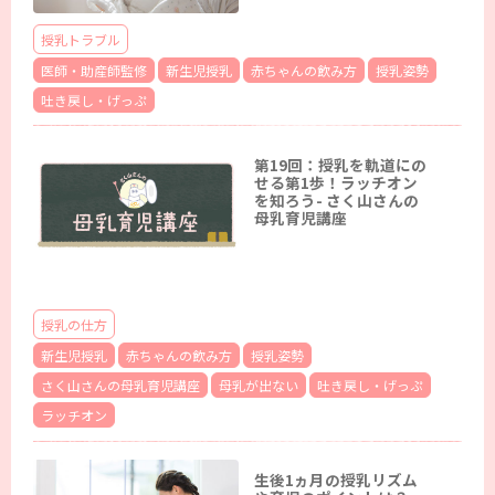
授乳トラブル
医師・助産師監修
新生児授乳
赤ちゃんの飲み方
授乳姿勢
吐き戻し・げっぷ
第19回：授乳を軌道にの
せる第1歩！ラッチオン
を知ろう- さく山さんの
母乳育児講座
授乳の仕方
新生児授乳
赤ちゃんの飲み方
授乳姿勢
さく山さんの母乳育児講座
母乳が出ない
吐き戻し・げっぷ
ラッチオン
生後1ヵ月の授乳リズム