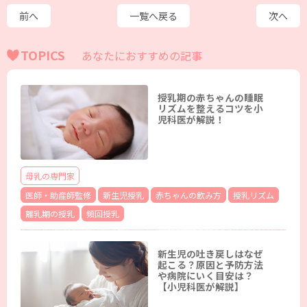
前へ
一覧へ戻る
次へ
TOPICS
あなたにおすすめの記事
授乳期の赤ちゃんの睡眠
リズムを整えるコツを小
児科医が解説！
母乳の専門家
医師・助産師監修
新生児授乳
赤ちゃんの飲み方
授乳リズム
離乳期の授乳
頻回授乳
新生児の吐き戻しはなぜ
起こる？原因と予防方法
や病院にいく目安は？
【小児科医が解説】