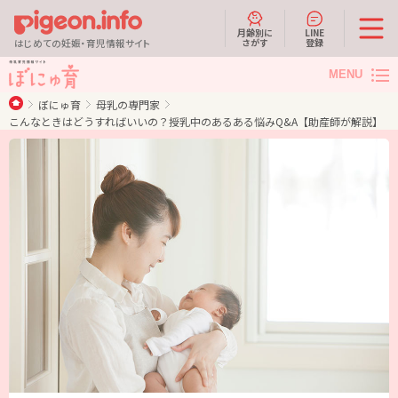
月齢別に
LINE
さがす
登録
はじめての妊娠・育児情報サイト
MENU
ぼにゅ育
母乳の専門家
こんなときはどうすればいいの？授乳中のあるある悩みQ&A【助産師が解説】