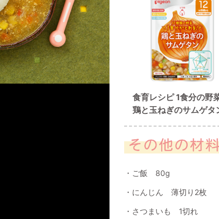
食育レシピ 1食分の
鶏と玉ねぎのサムゲタ
ご飯 80g
にんじん 薄切り2枚
さつまいも 1切れ