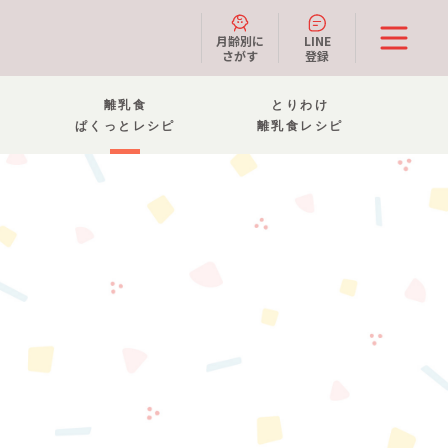
月齢別に
LINE
さがす
登録
離乳食
とりわけ
ぱくっとレシピ
離乳食レシピ