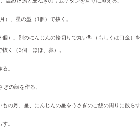
り、温めた
鶏と玉ねぎのサムゲタン
を周りに添える。
月）、星の型（1個）で抜く。
３個）。別のにんじんの輪切りで丸い型（もしくは口金）
で抜く（3個・ほほ、鼻）。
作る。
さぎの顔を作る。
いもの月、星、にんじんの星をうさぎのご飯の周りに散ら
らす。