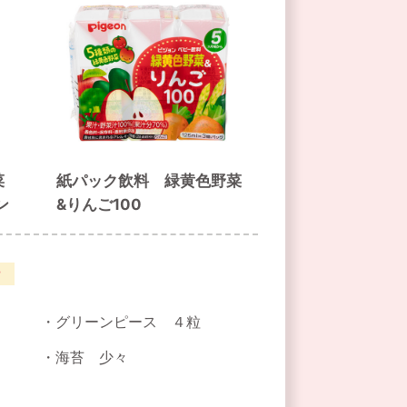
野菜
紙パック飲料 緑黄色野菜
ン
&りんご100
グリーンピース ４粒
海苔 少々