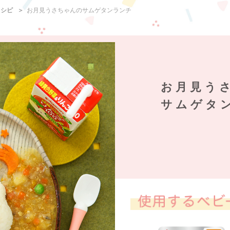
レシピ
お月見うさちゃんのサムゲタンランチ
お月見う
サムゲタ